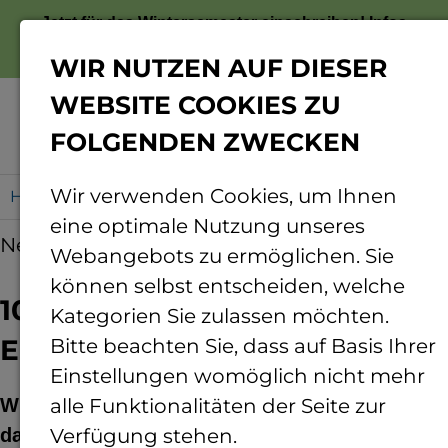
Jetzt für das Wintersemester einschreiben!
Infos
zur Bewerbung
WIR NUTZEN AUF DIESER
WEBSITE COOKIES ZU
FOLGENDEN ZWECKEN
Menü
Wir verwenden Cookies, um Ihnen
Home
10 Studis, 12 Monate, 36.000 Euro
eine optimale Nutzung unseres
News
16.04.2026
Webangebots zu ermöglichen. Sie
können selbst entscheiden, welche
10 Studis, 12 Monate, 36.000
Kategorien Sie zulassen möchten.
Euro
Bitte beachten Sie, dass auf Basis Ihrer
Einstellungen womöglich nicht mehr
Wir gratulieren den Studierenden, die sich
alle Funktionalitäten der Seite zur
dank der Bürkle-Stiftung zwölf Monate lang
Verfügung stehen.