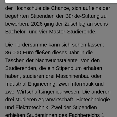
dürfen. Jedes Jahr haben alle Studierenden
Notwendige Cookies zur Session-
der Hochschule die Chance, sich auf eins der
Verwaltung und für die generelle
begehrten Stipendien der Bürkle-Stiftung zu
Funktionalität der Seite (immer
bewerben. 2026 ging der Zuschlag an sechs
notwendig).
Bachelor- und vier Master-Studierende.
Die Fördersumme kann sich sehen lassen:
36.000 Euro fließen dieses Jahr in die
EXTERNE MEDIEN
Taschen der Nachwuchstalente. Von den
Studierenden, die ein Stipendium erhalten
Seitenspezifische Erfassung von
haben, studieren drei Maschinenbau oder
Benutzerdaten durch
Industrial Engineering, zwei Informatik und
Drittanbieter, bspw. über das
zwei Wirtschaftsingenieurwesen. Die anderen
Einbinden externer Videos,
drei studieren Agrarwirtschaft, Biotechnologie
Standortdaten oder
und Elektrotechnik. Zwei der Stipendien
Stellenanzeigen.
erhielten Studentinnen des Fachbereichs 1,