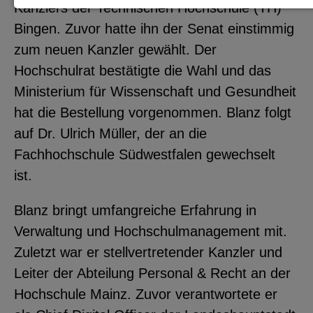
Kanzlers der Technischen Hochschule (TH)
Notwendige Cookies zur Session-
Bingen. Zuvor hatte ihn der Senat einstimmig
Verwaltung und für die generelle
zum neuen Kanzler gewählt. Der
Funktionalität der Seite (immer
Hochschulrat bestätigte die Wahl und das
notwendig).
Ministerium für Wissenschaft und Gesundheit
hat die Bestellung vorgenommen. Blanz folgt
auf Dr. Ulrich Müller, der an die
Fachhochschule Südwestfalen gewechselt
EXTERNE MEDIEN
ist.
Seitenspezifische Erfassung von
Benutzerdaten durch
Blanz bringt umfangreiche Erfahrung in
Drittanbieter, bspw. über das
Verwaltung und Hochschulmanagement mit.
Einbinden externer Videos,
Zuletzt war er stellvertretender Kanzler und
Standortdaten oder
Leiter der Abteilung Personal & Recht an der
Stellenanzeigen.
Hochschule Mainz. Zuvor verantwortete er