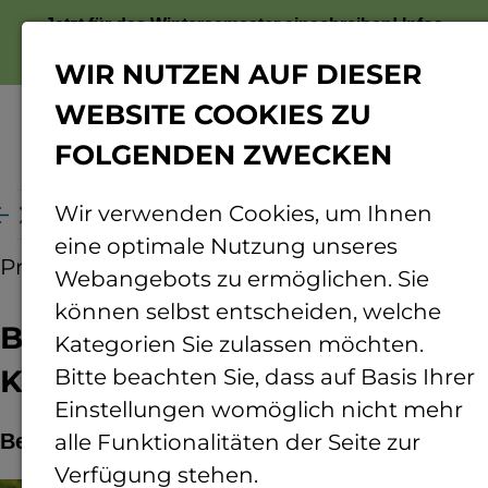
Jetzt für das Wintersemester einschreiben!
Infos
zur Bewerbung
WIR NUTZEN AUF DIESER
WEBSITE COOKIES ZU
FOLGENDEN ZWECKEN
Menü
Wir verwenden Cookies, um Ihnen
e
Benedikt Blanz ist neuer Kanzler der TH Bingen
eine optimale Nutzung unseres
Pressemitteilung
01.09.2025
Webangebots zu ermöglichen. Sie
können selbst entscheiden, welche
Benedikt Blanz ist neuer
Kategorien Sie zulassen möchten.
Kanzler der TH Bingen
Bitte beachten Sie, dass auf Basis Ihrer
Einstellungen womöglich nicht mehr
Benedikt Blanz tritt das Amt des Kanzlers an.
alle Funktionalitäten der Seite zur
Verfügung stehen.