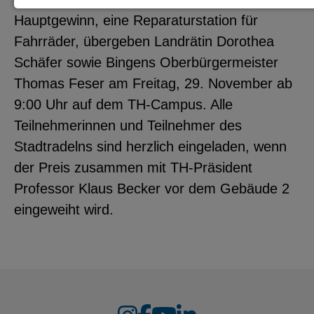
Hauptgewinn, eine Reparaturstation für
Notwendige Cookies zur Session-
Fahrräder, übergeben Landrätin Dorothea
Verwaltung und für die generelle
Schäfer sowie Bingens Oberbürgermeister
Funktionalität der Seite (immer
Thomas Feser am Freitag, 29. November ab
notwendig).
9:00 Uhr auf dem TH-Campus. Alle
Teilnehmerinnen und Teilnehmer des
Stadtradelns sind herzlich eingeladen, wenn
EXTERNE MEDIEN
der Preis zusammen mit TH-Präsident
Seitenspezifische Erfassung von
Professor Klaus Becker vor dem Gebäude 2
Benutzerdaten durch
eingeweiht wird.
Drittanbieter, bspw. über das
Einbinden externer Videos,
Standortdaten oder
Stellenanzeigen.