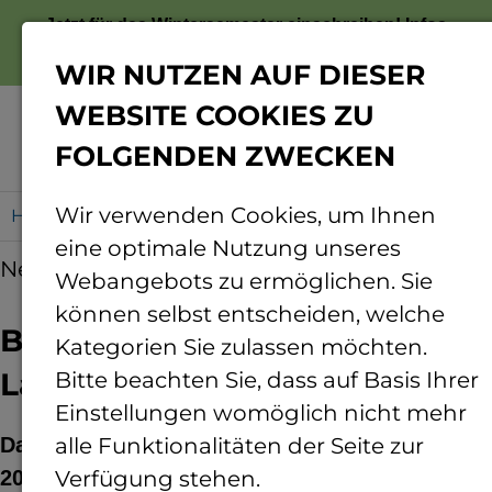
Jetzt für das Wintersemester einschreiben!
Infos
zur Bewerbung
WIR NUTZEN AUF DIESER
WEBSITE COOKIES ZU
FOLGENDEN ZWECKEN
Menü
Wir verwenden Cookies, um Ihnen
Home
Bestes Radler-Team im Landkreis
eine optimale Nutzung unseres
News
20.11.2019
Webangebots zu ermöglichen. Sie
können selbst entscheiden, welche
Bestes Radler-Team im
Kategorien Sie zulassen möchten.
Landkreis
Bitte beachten Sie, dass auf Basis Ihrer
Einstellungen womöglich nicht mehr
Das Team der TH Bingen ist beim Stadtradeln
alle Funktionalitäten der Seite zur
2019 nicht nur Sieger in der Stadt Bingen,
Verfügung stehen.