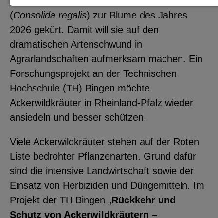
Stiftung
hat den Acker- oder Feldrittersporn
Notwendige Cookies zur Session-
(
Consolida regalis
) zur Blume des Jahres
Verwaltung und für die generelle
2026 gekürt. Damit will sie auf den
Funktionalität der Seite (immer
dramatischen Artenschwund in
notwendig).
Agrarlandschaften aufmerksam machen. Ein
Forschungsprojekt an der Technischen
Hochschule (TH) Bingen möchte
Ackerwildkräuter in Rheinland-Pfalz wieder
EXTERNE MEDIEN
ansiedeln und besser schützen.
Seitenspezifische Erfassung von
Viele Ackerwildkräuter stehen auf der Roten
Benutzerdaten durch
Liste bedrohter Pflanzenarten. Grund dafür
Drittanbieter, bspw. über das
sind die intensive Landwirtschaft sowie der
Einbinden externer Videos,
Einsatz von Herbiziden und Düngemitteln. Im
Standortdaten oder
Projekt der TH Bingen „
Rückkehr und
Stellenanzeigen.
Schutz von Ackerwildkräutern –