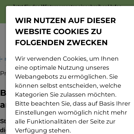
Jetzt für das Wintersemester einschreiben!
Infos
zur Bewerbung
WIR NUTZEN AUF DIESER
WEBSITE COOKIES ZU
FOLGENDEN ZWECKEN
Menü
Wir verwenden Cookies, um Ihnen
me des Jahres 2026 wird an der TH Bingen erforscht
eine optimale Nutzung unseres
Pressemitteilung
12.01.2026
Webangebots zu ermöglichen. Sie
können selbst entscheiden, welche
Blume des Jahres 2026 wird
Kategorien Sie zulassen möchten.
an der TH Bingen erforscht
Bitte beachten Sie, dass auf Basis Ihrer
Einstellungen womöglich nicht mehr
Stellvertretend steht der Feldrittersporn für
alle Funktionalitäten der Seite zur
die extrem bedrohte Pflanzengruppe der
Verfügung stehen.