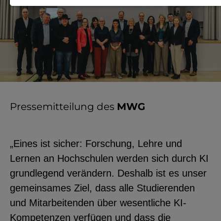
Notwendige Cookies zur Session-
Verwaltung und für die generelle
Funktionalität der Seite (immer
notwendig).
Pressemitteilung des
MWG
EXTERNE MEDIEN
Seitenspezifische Erfassung von
„Eines ist sicher: Forschung, Lehre und
Benutzerdaten durch
Lernen an Hochschulen werden sich durch KI
Drittanbieter, bspw. über das
grundlegend verändern. Deshalb ist es unser
Einbinden externer Videos,
gemeinsames Ziel, dass alle Studierenden
Standortdaten oder
und Mitarbeitenden über wesentliche KI-
Stellenanzeigen.
Kompetenzen verfügen und dass die