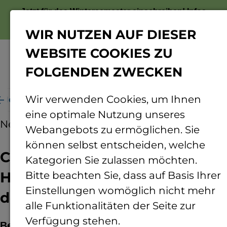
Jetzt für das Wintersemester einschreiben!
Infos
zur Bewerbung
WIR NUTZEN AUF DIESER
WEBSITE COOKIES ZU
FOLGENDEN ZWECKEN
Menü
Wir verwenden Cookies, um Ihnen
Herausforderungen von KI in der Hochschulbildung
eine optimale Nutzung unseres
News
12.12.2025
Webangebots zu ermöglichen. Sie
können selbst entscheiden, welche
Chancen und
Kategorien Sie zulassen möchten.
Herausforderungen von KI in
Bitte beachten Sie, dass auf Basis Ihrer
Einstellungen womöglich nicht mehr
der Hochschulbildung
alle Funktionalitäten der Seite zur
Verfügung stehen.
Beim Hochschulforum Rheinland-Pfalz, an der