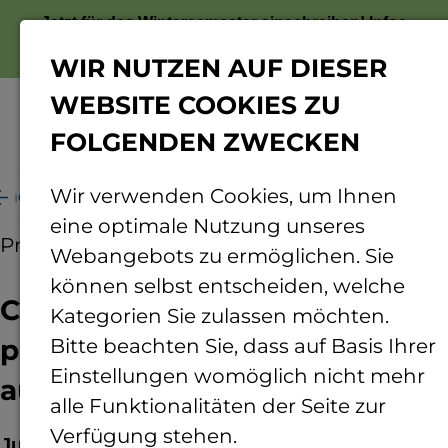
Jetzt für das Wintersemester einschreiben!
Infos
zur Bewerbung
WIR NUTZEN AUF DIESER
WEBSITE COOKIES ZU
FOLGENDEN ZWECKEN
Menü
Wir verwenden Cookies, um Ihnen
her präsentieren zum Jubiläum ausgefallene Ideen
eine optimale Nutzung unseres
Pressemitteilung
01.02.2015
Webangebots zu ermöglichen. Sie
können selbst entscheiden, welche
Clevere Nachwuchsforscher
Kategorien Sie zulassen möchten.
präsentieren zum Jubiläum
Bitte beachten Sie, dass auf Basis Ihrer
Einstellungen womöglich nicht mehr
ausgefallene Ideen
alle Funktionalitäten der Seite zur
Verfügung stehen.
Jugend forscht/Schüler experimentieren