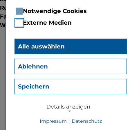
Regionalwettbewerb Bingen 2015 an der
Notwendige Cookies
Fachhochschule / Bevölkerung zum
Externe Medien
Wettbewerbstag am 20. Februar willkommen
„Es geht wieder los“, ist das Motto des
Alle auswählen
Bundeswettbewerbs Jugend forscht/Schüler
experimentieren, der in diesem Jahr sein 50.
Ablehnen
Jubiläum feiert. Die Fachhochschule Bingen
feiert als Pateninstitution am Freitag, den 20.
Speichern
Februar kräftig mit, wenn 128 junge
Nachwuchsforscher ihr Können beim
Regionalwettbewerb auf dem FH-Campus in
Details anzeigen
Bingen-Büdesheim beweisen. Talente finden
Impressum
|
Datenschutz
und fördern, Jugendlichen eine Plattform für
NOTWENDIGE COOKIES