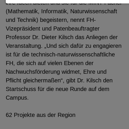
ihre Ideen bieten und sie für die MINT-Fächer
Notwendige Cookies zur Session-
(Mathematik, Informatik, Naturwissenschaft
Verwaltung und für die generelle
und Technik) begeistern, nennt FH-
Funktionalität der Seite (immer
Vizepräsident und Patenbeauftragter
notwendig).
Professor Dr. Dieter Kilsch das Anliegen der
Veranstaltung. „Und sich dafür zu engagieren
ist für die technisch-naturwissenschaftliche
FH, die sich auf vielen Ebenen der
EXTERNE MEDIEN
Nachwuchsförderung widmet, Ehre und
Seitenspezifische Erfassung von
Pflicht gleichermaßen“, gibt Dr. Kilsch den
Benutzerdaten durch
Startschuss für die neue Runde auf dem
Drittanbieter, bspw. über das
Campus.
Einbinden externer Videos,
Standortdaten oder
62 Projekte aus der Region
Stellenanzeigen.