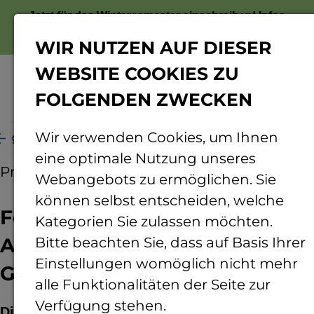
Jetzt für das Wintersemester einschreiben!
Infos
zur Bewerbung
WIR NUTZEN AUF DIESER
WEBSITE COOKIES ZU
FOLGENDEN ZWECKEN
Menü
Wir verwenden Cookies, um Ihnen
gsgelder für smarte Anlagensteuerung in Gebäuden
eine optimale Nutzung unseres
Pressemitteilung
03.12.2024
Webangebots zu ermöglichen. Sie
können selbst entscheiden, welche
Forschungsgelder für smarte
Kategorien Sie zulassen möchten.
Anlagensteuerung in
Bitte beachten Sie, dass auf Basis Ihrer
Einstellungen womöglich nicht mehr
Gebäuden
alle Funktionalitäten der Seite zur
Verfügung stehen.
Die Carl-Zeiss-Stiftung fördert die Forschung