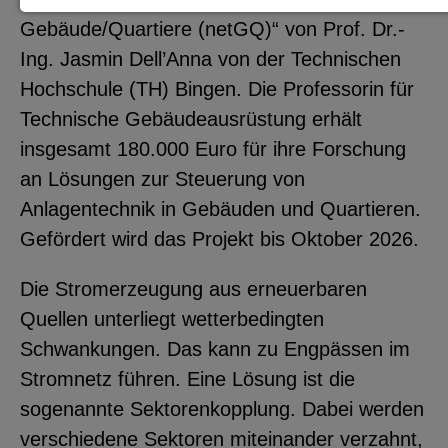
Gebäude/Quartiere (netGQ)“ von Prof. Dr.-
Notwendige Cookies zur Session-
Ing. Jasmin Dell’Anna von der Technischen
Verwaltung und für die generelle
Hochschule (TH) Bingen. Die Professorin für
Funktionalität der Seite (immer
Technische Gebäudeausrüstung erhält
notwendig).
insgesamt 180.000 Euro für ihre Forschung
an Lösungen zur Steuerung von
Anlagentechnik in Gebäuden und Quartieren.
EXTERNE MEDIEN
Gefördert wird das Projekt bis Oktober 2026.
Seitenspezifische Erfassung von
Die Stromerzeugung aus erneuerbaren
Benutzerdaten durch
Quellen unterliegt wetterbedingten
Drittanbieter, bspw. über das
Schwankungen. Das kann zu Engpässen im
Einbinden externer Videos,
Stromnetz führen. Eine Lösung ist die
Standortdaten oder
sogenannte Sektorenkopplung. Dabei werden
Stellenanzeigen.
verschiedene Sektoren miteinander verzahnt,