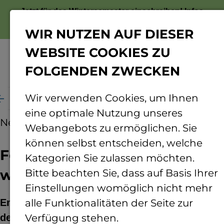
Jetzt für das Wintersemester einschreiben!
Infos
zur Bewerbung
WIR NUTZEN AUF DIESER
WEBSITE COOKIES ZU
FOLGENDEN ZWECKEN
Menü
Wir verwenden Cookies, um Ihnen
me
Fortbildung für Lehrkräfte weckt Begeisterung
eine optimale Nutzung unseres
News
08.07.2024
Webangebots zu ermöglichen. Sie
können selbst entscheiden, welche
Fortbildung für Lehrkräfte
Kategorien Sie zulassen möchten.
weckt Begeisterung
Bitte beachten Sie, dass auf Basis Ihrer
Einstellungen womöglich nicht mehr
Ende Juni tauchten elf Lehrkräfte im Rahmen
alle Funktionalitäten der Seite zur
der Fortbildung „3D-Druck für Schulen“ an der
Verfügung stehen.