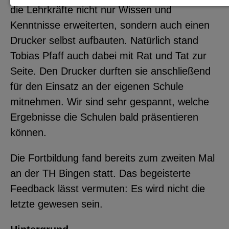
die Lehrkräfte nicht nur Wissen und
Notwendige Cookies zur Session-
Kenntnisse erweiterten, sondern auch einen
Verwaltung und für die generelle
Drucker selbst aufbauten. Natürlich stand
Funktionalität der Seite (immer
Tobias Pfaff auch dabei mit Rat und Tat zur
notwendig).
Seite. Den Drucker durften sie anschließend
für den Einsatz an der eigenen Schule
mitnehmen. Wir sind sehr gespannt, welche
Ergebnisse die Schulen bald präsentieren
EXTERNE MEDIEN
können.
Seitenspezifische Erfassung von
Benutzerdaten durch
Die Fortbildung fand bereits zum zweiten Mal
Drittanbieter, bspw. über das
an der TH Bingen statt. Das begeisterte
Einbinden externer Videos,
Feedback lässt vermuten: Es wird nicht die
Standortdaten oder
letzte gewesen sein.
Stellenanzeigen.