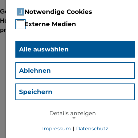
Gemeinsame Ideen entwickeln und den
Notwendige Cookies
Hochschulstandort Bingen bestmöglich
Externe Medien
präsentieren war nur ein Ziel des Treffens.
Alle auswählen
Bingen am Rhein
– Am 4. April 2024
begrüßte die Präsidentin Prof. Dr. Antje
Krause die Mitglieder des Stadtrats und
Ablehnen
Oberbürgermeister Thomas Feser auf dem
Campus der TH Bingen in Büdesheim.
Speichern
Insbesondere Informationen zu
Baumaßnahmen und dem AudiMax
Details anzeigen
interessierten die Stadtratsmitglieder.
Impressum
|
Datenschutz
Für Großstädte ist es schon nahezu
NOTWENDIGE COOKIES