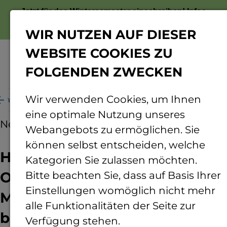
Jetzt für das Wintersemester einschreiben!
Infos
zur Bewerbung
WIR NUTZEN AUF DIESER
WEBSITE COOKIES ZU
FOLGENDEN ZWECKEN
Menü
Wir verwenden Cookies, um Ihnen
und Mitglieder des Stadtrats besuchen den Campus
eine optimale Nutzung unseres
News
08.04.2024
Webangebots zu ermöglichen. Sie
können selbst entscheiden, welche
Hochschulstandort Bingen –
Kategorien Sie zulassen möchten.
Oberbürgermeister und
Bitte beachten Sie, dass auf Basis Ihrer
Einstellungen womöglich nicht mehr
Mitglieder des Stadtrats
alle Funktionalitäten der Seite zur
besuchen den Campus
Verfügung stehen.