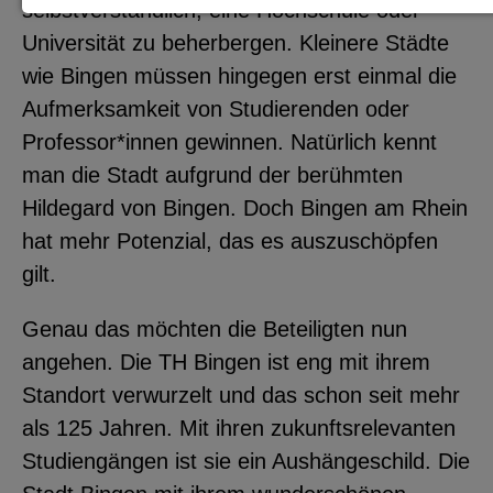
selbstverständlich, eine Hochschule oder
Notwendige Cookies zur Session-
Universität zu beherbergen. Kleinere Städte
Verwaltung und für die generelle
wie Bingen müssen hingegen erst einmal die
Funktionalität der Seite (immer
Aufmerksamkeit von Studierenden oder
notwendig).
Professor*innen gewinnen. Natürlich kennt
man die Stadt aufgrund der berühmten
Hildegard von Bingen. Doch Bingen am Rhein
hat mehr Potenzial, das es auszuschöpfen
EXTERNE MEDIEN
gilt.
Seitenspezifische Erfassung von
Benutzerdaten durch
Genau das möchten die Beteiligten nun
Drittanbieter, bspw. über das
angehen. Die TH Bingen ist eng mit ihrem
Einbinden externer Videos,
Standort verwurzelt und das schon seit mehr
Standortdaten oder
als 125 Jahren. Mit ihren zukunftsrelevanten
Stellenanzeigen.
Studiengängen ist sie ein Aushängeschild. Die