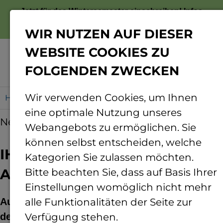
Jetzt für das Wintersemester einschreiben!
Infos
zur Bewerbung
WIR NUTZEN AUF DIESER
WEBSITE COOKIES ZU
FOLGENDEN ZWECKEN
Menü
Wir verwenden Cookies, um Ihnen
Home
IHK-Preis 2020 für zwei TH-Absolventen
eine optimale Nutzung unseres
News
12.02.2021
Webangebots zu ermöglichen. Sie
können selbst entscheiden, welche
IHK-Preis 2020 für zwei TH-
Kategorien Sie zulassen möchten.
Absolventen
Bitte beachten Sie, dass auf Basis Ihrer
Einstellungen womöglich nicht mehr
Ausgezeichnet wurden Abschlussarbeiten in
alle Funktionalitäten der Seite zur
den Studiengängen Mechatronik und
Verfügung stehen.