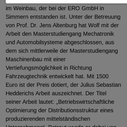
im Weinbau, der bei der ERO GmbH in
Notwendige Cookies zur Session-
Simmern entstanden ist. Unter der Betreuung
Verwaltung und für die generelle
von Prof. Dr. Jens Altenburg hat Wolf mit der
Funktionalität der Seite (immer
Arbeit den Masterstudiengang Mechatronik
notwendig).
und Automobilsysteme abgeschlossen, aus
dem sich mittlerweile der Masterstudiengang
Maschinenbau mit einer
EXTERNE MEDIEN
Vertiefungsmöglichkeit in Richtung
Seitenspezifische Erfassung von
Fahrzeugtechnik entwickelt hat. Mit 1500
Benutzerdaten durch
Euro ist der Preis dotiert, der Julius Sebastian
Drittanbieter, bspw. über das
Hedderichs Arbeit auszeichnet. Der Titel
Einbinden externer Videos,
seiner Arbeit lautet: „Betriebswirtschaftliche
Standortdaten oder
Optimierung der Distributionsstruktur eines
Stellenanzeigen.
produzierenden mittelständischen