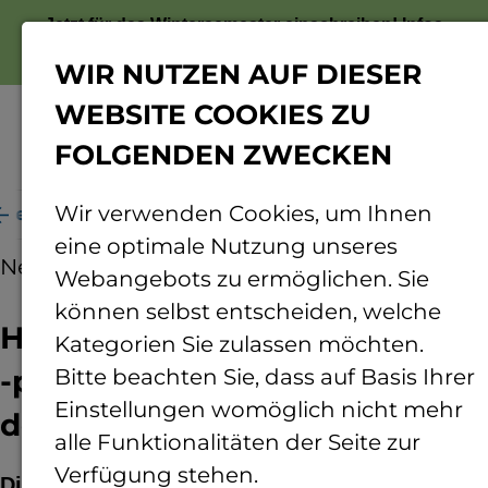
Jetzt für das Wintersemester einschreiben!
Infos
zur Bewerbung
WIR NUTZEN AUF DIESER
WEBSITE COOKIES ZU
FOLGENDEN ZWECKEN
Menü
Wir verwenden Cookies, um Ihnen
nen und -präsidenten treffen sich an der TH Bingen
eine optimale Nutzung unseres
News
04.07.2025
Webangebots zu ermöglichen. Sie
können selbst entscheiden, welche
Hochschulpräsidentinnen und
Kategorien Sie zulassen möchten.
-präsidenten treffen sich an
Bitte beachten Sie, dass auf Basis Ihrer
Einstellungen womöglich nicht mehr
der TH Bingen
alle Funktionalitäten der Seite zur
Verfügung stehen.
Die Präsidentinnen und Präsidenten der