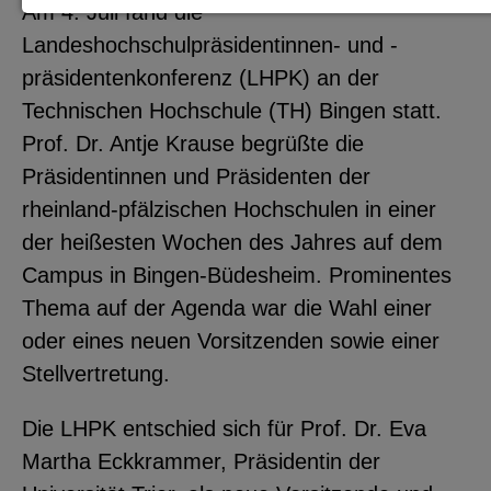
Am 4. Juli fand die
Notwendige Cookies zur Session-
Landeshochschulpräsidentinnen- und -
Verwaltung und für die generelle
präsidentenkonferenz (LHPK) an der
Funktionalität der Seite (immer
Technischen Hochschule (TH) Bingen statt.
notwendig).
Prof. Dr. Antje Krause begrüßte die
Präsidentinnen und Präsidenten der
rheinland-pfälzischen Hochschulen in einer
der heißesten Wochen des Jahres auf dem
EXTERNE MEDIEN
Campus in Bingen-Büdesheim. Prominentes
Seitenspezifische Erfassung von
Thema auf der Agenda war die Wahl einer
Benutzerdaten durch
oder eines neuen Vorsitzenden sowie einer
Drittanbieter, bspw. über das
Stellvertretung.
Einbinden externer Videos,
Standortdaten oder
Die LHPK entschied sich für Prof. Dr. Eva
Stellenanzeigen.
Martha Eckkrammer, Präsidentin der