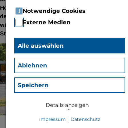
Hochschulen in Rheinland-Pfalz treffen sich an
Notwendige Cookies
der Technischen Hochschule Bingen und
Externe Medien
wählen eine neue Vorsitzende sowie eine
Stellvertretung.
Alle auswählen
© Markus Dittrich | TH Bingen
Ablehnen
Speichern
Details anzeigen
Impressum
|
Datenschutz
NOTWENDIGE COOKIES