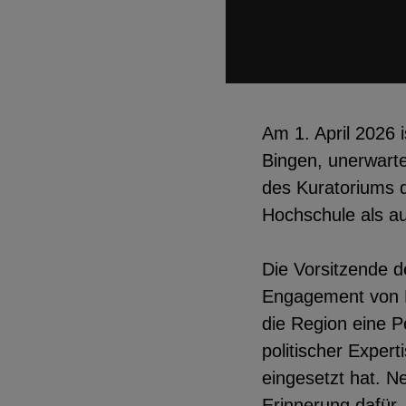
EXTERNE MEDIEN
Seitenspezifische Erfassung von Ben
Am 1. April 2026 
durch Drittanbieter, bspw. über das 
Bingen, unerwarte
externer Videos, Standortdaten oder
des Kuratoriums d
Stellenanzeigen.
Hochschule als au
YouTube
Die Vorsitzende d
Engagement von Fr
die Region eine P
ChatBot
politischer Exper
eingesetzt hat. Ne
Erinnerung dafür,