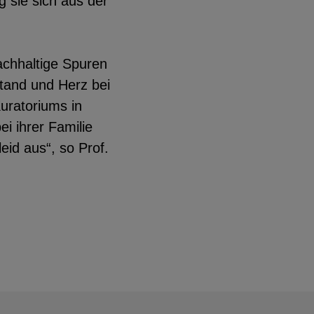
 sie sich aus der
achhaltige Spuren
stand und Herz bei
uratoriums in
i ihrer Familie
eid aus“, so Prof.