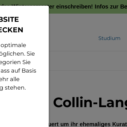
r das Wintersemester einschreiben!
Infos zur 
BSITE
ECKEN
Studium
 optimale
glichen. Sie
egorien Sie
ass auf Basis
hr alle
g stehen.
: Birgit Collin-La
schule Bingen trauert um ihr ehemaliges Kura