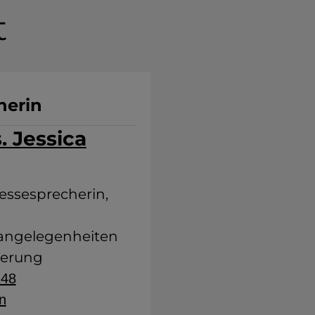
t
herin
. Jessica
ressesprecherin,
sangelegenheiten
derung
248
n