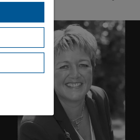
waltung und
eite (immer