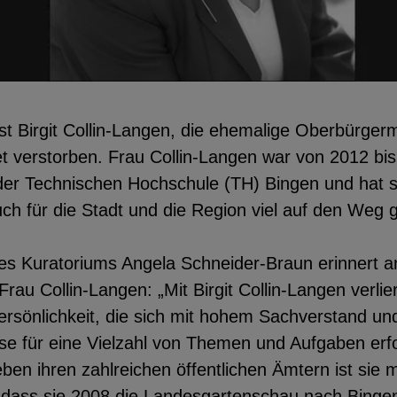
utzerdaten
ist Birgit Collin-Langen, die ehemalige Oberbürgerm
Einbinden
t verstorben. Frau Collin-Langen war von 2012 bis
er Technischen Hochschule (TH) Bingen und hat s
ch für die Stadt und die Region viel auf den Weg 
es Kuratoriums Angela Schneider-Braun erinnert a
au Collin-Langen: „Mit Birgit Collin-Langen verli
ersönlichkeit, die sich mit hohem Sachverstand un
tise für eine Vielzahl von Themen und Aufgaben erf
ben ihren zahlreichen öffentlichen Ämtern ist sie 
 dass sie 2008 die Landesgartenschau nach Bingen