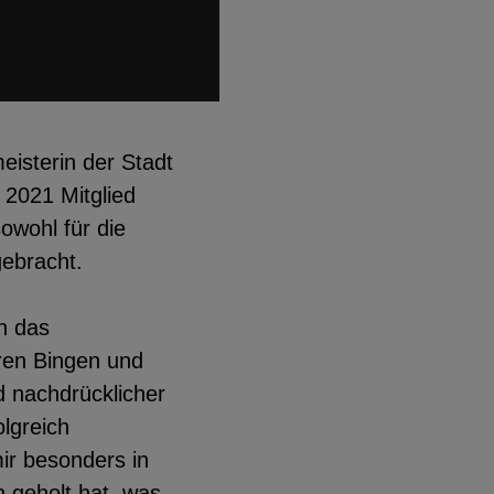
eisterin der Stadt
 2021 Mitglied
owohl für die
gebracht.
n das
eren Bingen und
d nachdrücklicher
olgreich
mir besonders in
 geholt hat, was