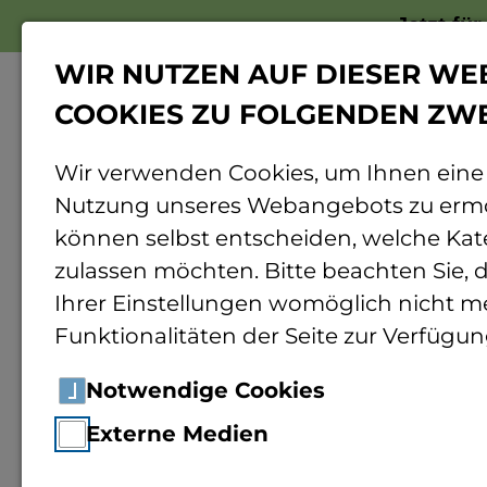
Jetzt fü
WIR NUTZEN AUF DIESER WE
COOKIES ZU FOLGENDEN ZW
Wir verwenden Cookies, um Ihnen eine
Nutzung unseres Webangebots zu ermö
Home
Nachruf: Birgit Collin-Langen
können selbst entscheiden, welche Kat
zulassen möchten. Bitte beachten Sie, d
Ihrer Einstellungen womöglich nicht me
News
08.04.2026
Funktionalitäten der Seite zur Verfügun
Nachruf
Notwendige Cookies
Externe Medien
Die Technische Hoch