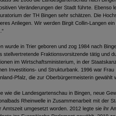
ositiven Veränderungen der Stadt führte. Ebenso le
ratorium der TH Bingen sehr schätzen. Die Hochs
res Anliegen. Wir werden Birgit Collin-Langen ei
.“
gen wurde in Trier geboren und zog 1984 nach Bingen
s stellvertretende Fraktionsvorsitzende tätig und du
ionen im Wirtschaftsministerium, in der Staatskanz
chen Investitions- und Strukturbank. 1996 war Frau 
inland-Pfalz, die zur Oberbürgermeisterin gewählt
kte wie die Landesgartenschau in Bingen, neue Ge
onalbads Rheinwelle in Zusammenarbeit mit der St
r Amtszeit umgesetzt worden. 2012 legte sie ihr A