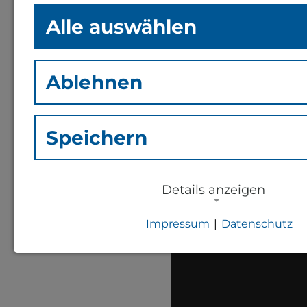
Birgit Collin-Langen.
Alle auswählen
Ablehnen
Speichern
Details anzeigen
Impressum
|
Datenschutz
NOTWENDIGE COOKIES
Notwendige Cookies zur Session-Ver
für die generelle Funktionalität der S
notwendig).