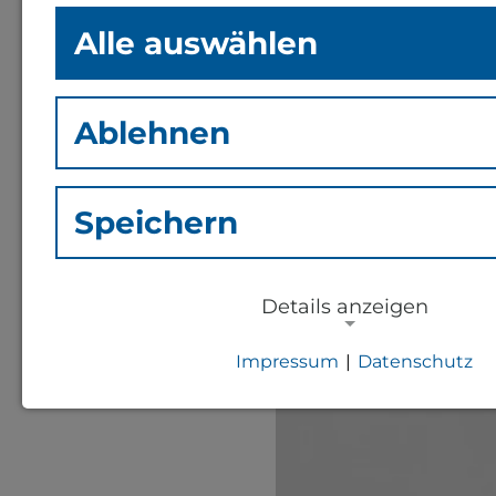
Alle auswählen
Wir trauern um unser
nat. Johann Bachner
Ablehnen
Speichern
Details anzeigen
Impressum
|
Datenschutz
NOTWENDIGE COOKIES
Notwendige Cookies zur Session-Ver
für die generelle Funktionalität der S
notwendig).