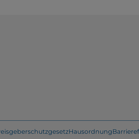
eisgeberschutzgesetz
Hausordnung
Barrieref