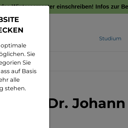
r das Wintersemester einschreiben!
Infos zur 
BSITE
ECKEN
Studium
 optimale
glichen. Sie
er
egorien Sie
ass auf Basis
hr alle
g stehen.
: Prof. Dr. Johann
r