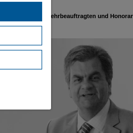
en langjährigen Lehrbeauftragten und Honorarp
.
waltung und
eite (immer