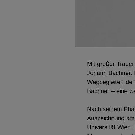
EXTERNE MEDIEN
Seitenspezifische Erfassung von Ben
durch Drittanbieter, bspw. über das 
externer Videos, Standortdaten oder
Mit großer Trauer
Stellenanzeigen.
Johann Bachner. M
Wegbegleiter, der
YouTube
Bachner – eine we
Nach seinem Phar
ChatBot
Auszeichnung am 
Universität Wien.