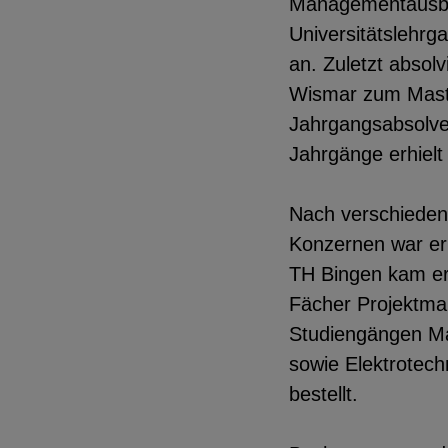
Managementausbil
Universitätslehrg
an. Zuletzt absol
Wismar zum Maste
Jahrgangsabsolven
Jahrgänge erhielt
Nach verschiedene
Konzernen war er
TH Bingen kam er 
Fächer Projektma
Studiengängen Ma
sowie Elektrotec
bestellt.