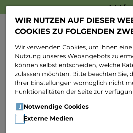
Jetzt fü
WIR NUTZEN AUF DIESER WE
COOKIES ZU FOLGENDEN ZW
Wir verwenden Cookies, um Ihnen eine
Nutzung unseres Webangebots zu ermö
Home
Nachruf: Prof. Dr. Johann Bachn
können selbst entscheiden, welche Kat
zulassen möchten. Bitte beachten Sie, d
Ihrer Einstellungen womöglich nicht me
News
11.12.2025
Funktionalitäten der Seite zur Verfügun
Nachruf
Notwendige Cookies
Externe Medien
Bachne