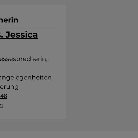
herin
. Jessica
ressesprecherin,
sangelegenheiten
derung
248
n