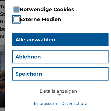
Technische Hochschule (TH) Bingen und die
Notwendige Cookies
Stadt Bingen ihre Erstsemester willkommen.
Externe Medien
Rund 400 Bachelor- und Master-Studierende
beginnen eines der über 35 Studienangebote –
mit besten Aussichten auf dem Arbeitsmarkt.
Alle auswählen
© Markus Dittrich | TH Bingen
Ablehnen
Speichern
Details anzeigen
Impressum
|
Datenschutz
NOTWENDIGE COOKIES