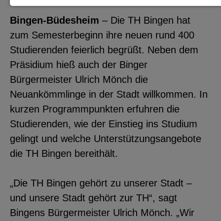
Notwendige Cookies zur Session-
Bingen-Büdesheim
– Die TH Bingen hat
Verwaltung und für die generelle
zum Semesterbeginn ihre neuen rund 400
Funktionalität der Seite (immer
Studierenden feierlich begrüßt. Neben dem
notwendig).
Präsidium hieß auch der Binger
Bürgermeister Ulrich Mönch die
Neuankömmlinge in der Stadt willkommen. In
kurzen Programmpunkten erfuhren die
EXTERNE MEDIEN
Studierenden, wie der Einstieg ins Studium
Seitenspezifische Erfassung von
gelingt und welche Unterstützungsangebote
Benutzerdaten durch
die TH Bingen bereithält.
Drittanbieter, bspw. über das
Einbinden externer Videos,
„Die TH Bingen gehört zu unserer Stadt –
Standortdaten oder
und unsere Stadt gehört zur TH“, sagt
Stellenanzeigen.
Bingens Bürgermeister Ulrich Mönch. „Wir