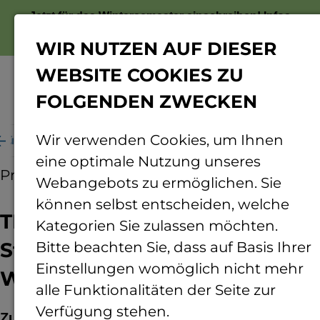
Jetzt für das Wintersemester einschreiben!
Infos
zur Bewerbung
WIR NUTZEN AUF DIESER
WEBSITE COOKIES ZU
FOLGENDEN ZWECKEN
Menü
Wir verwenden Cookies, um Ihnen
rüßt ihre neuen Studierenden zum Wintersemester
eine optimale Nutzung unseres
Pressemitteilung
09.10.2025
Webangebots zu ermöglichen. Sie
können selbst entscheiden, welche
TH Bingen begrüßt ihre neuen
Kategorien Sie zulassen möchten.
Studierenden zum
Bitte beachten Sie, dass auf Basis Ihrer
Einstellungen womöglich nicht mehr
Wintersemester
alle Funktionalitäten der Seite zur
Verfügung stehen.
Zum Start des Wintersemesters heißen die