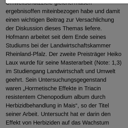
Umweltschutzziele gleichermaßen
Notwendige Cookies zur Session-
ergebnisoffen miteinbezogen habe und damit
Verwaltung und für die generelle
einen wichtigen Beitrag zur Versachlichung
Funktionalität der Seite (immer
der Diskussion dieses Themas liefere.
notwendig).
Hofmann arbeitet seit dem Ende seines
Studiums bei der Landwirtschaftskammer
Rheinland-Pfalz. Der zweite Preisträger Heiko
Laux wurde für seine Masterarbeit (Note: 1,3)
EXTERNE MEDIEN
im Studiengang Landwirtschaft und Umwelt
Seitenspezifische Erfassung von
geehrt. Sein Untersuchungsgegenstand
Benutzerdaten durch
waren „Hormetische Effekte in Triacin
Drittanbieter, bspw. über das
resistentem Chenopodium album durch
Einbinden externer Videos,
Herbizidbehandlung in Mais“, so der Titel
Standortdaten oder
seiner Arbeit. Untersucht hat er darin den
Stellenanzeigen.
Effekt von Herbiziden auf das Wachstum