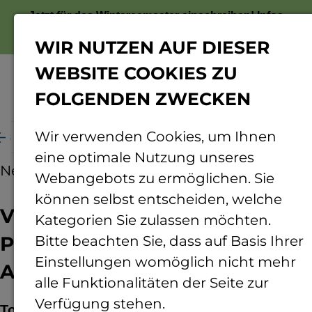
Jetzt für das Wintersemester einschreiben!
Infos
zur Bewerbung
WIR NUTZEN AUF DIESER
WEBSITE COOKIES ZU
FOLGENDEN ZWECKEN
Menü
Wir verwenden Cookies, um Ihnen
es Hubert-Braun-Preises an zwei Agrar-Absolventen
eine optimale Nutzung unseres
News
01.03.2021
Webangebots zu ermöglichen. Sie
können selbst entscheiden, welche
Verleihung des Hubert-Braun-
Kategorien Sie zulassen möchten.
Preises an zwei Agrar-
Bitte beachten Sie, dass auf Basis Ihrer
Einstellungen womöglich nicht mehr
Absolventen
alle Funktionalitäten der Seite zur
Verfügung stehen.
Tobias Hofmann und Heiko Laux wurden für