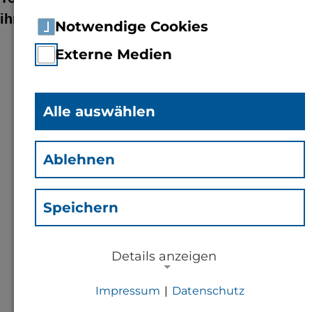
ihre Abschlussarbeiten geehrt
Notwendige Cookies
Externe Medien
Der mit jeweils 890 Euro dotierte Hubert-
Braun-Preis geht in diesem Jahr an die
Absolventen Tobias Hofmann und Heiko
Alle auswählen
Laux. Hofmann erhält die Auszeichnung für
seine Bachelorarbeit (Note 1,0) im
Ablehnen
Studiengang Agrarwirtschaft mit dem Titel
„Ansätze zur Reduktion landwirtschaftlicher
Speichern
Stickstoffsalden im Sinne einer geringeren
Umweltbelastung im Rhein-Lahn-Kreis“. Prof.
Dr. Thore Toews, der die Arbeit betreut hatte,
Details anzeigen
lobte, dass Hofmanns Arbeit
Impressum
|
Datenschutz
unternehmerische Ansätze und
NOTWENDIGE COOKIES