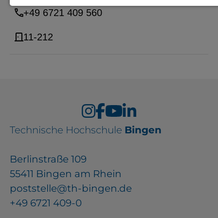
+49 6721 409 560
Notwendige Cookies zur Session-
Verwaltung und für die generelle
11-212
Funktionalität der Seite (immer
notwendig).
EXTERNE MEDIEN
Technische Hochschule
Seitenspezifische Erfassung von
Bingen
Benutzerdaten durch
Berlinstraße 109
Drittanbieter, bspw. über das
55411 Bingen am Rhein
Einbinden externer Videos,
poststelle@th-bingen.de
Standortdaten oder
+49 6721 409-0
Stellenanzeigen.