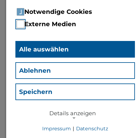
Notwendige Cookies
Externe Medien
Alle auswählen
Andre Jungblut
(Jad)
Ablehnen
Mitarbeiter
Rechenzentrum
Speichern
Kontakt
Details anzeigen
Impressum
|
Datenschutz
a.jungblut@th-bingen.de
NOTWENDIGE COOKIES