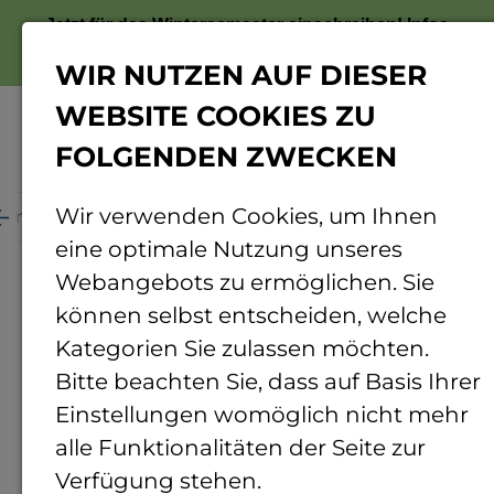
Jetzt für das Wintersemester einschreiben!
Infos
zur Bewerbung
WIR NUTZEN AUF DIESER
WEBSITE COOKIES ZU
FOLGENDEN ZWECKEN
Menü
Wir verwenden Cookies, um Ihnen
ganisation
Personenverzeichnis
Personendetails
eine optimale Nutzung unseres
Webangebots zu ermöglichen. Sie
können selbst entscheiden, welche
Kategorien Sie zulassen möchten.
Bitte beachten Sie, dass auf Basis Ihrer
Einstellungen womöglich nicht mehr
alle Funktionalitäten der Seite zur
Verfügung stehen.