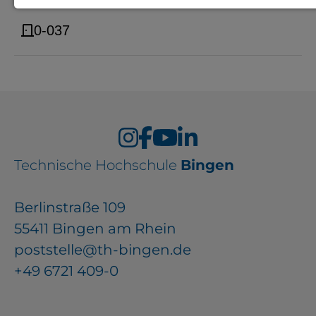
Notwendige Cookies zur Session-
0-037
Verwaltung und für die generelle
Funktionalität der Seite (immer
notwendig).
EXTERNE MEDIEN
Technische Hochschule
Bingen
Seitenspezifische Erfassung von
Berlinstraße 109
Benutzerdaten durch
55411 Bingen am Rhein
Drittanbieter, bspw. über das
poststelle@th-bingen.de
Einbinden externer Videos,
+49 6721 409-0
Standortdaten oder
Stellenanzeigen.