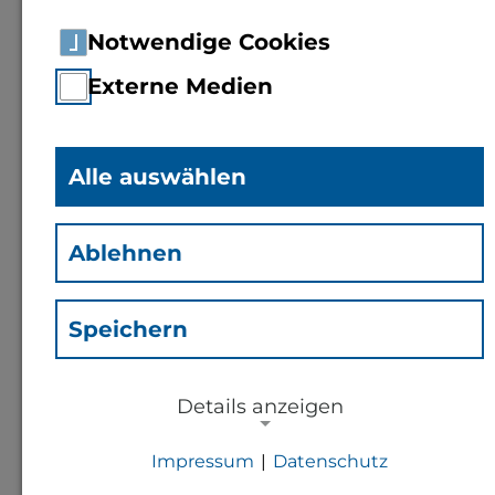
Notwendige Cookies
Externe Medien
Alle auswählen
Anja Doeker
(Doe)
Ablehnen
Mitarbeiterin Fachbereich 1
Speichern
Kontakt
Details anzeigen
a.doeker@th-bingen.de
Impressum
|
Datenschutz
NOTWENDIGE COOKIES
+49 6721 409 816