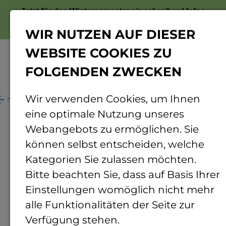
Jetzt für das Wintersemester einschreiben!
Infos
zur Bewerbung
WIR NUTZEN AUF DIESER
WEBSITE COOKIES ZU
FOLGENDEN ZWECKEN
Menü
Wir verwenden Cookies, um Ihnen
ganisation
Personenverzeichnis
Personendetails
eine optimale Nutzung unseres
Webangebots zu ermöglichen. Sie
können selbst entscheiden, welche
Kategorien Sie zulassen möchten.
Bitte beachten Sie, dass auf Basis Ihrer
Einstellungen womöglich nicht mehr
alle Funktionalitäten der Seite zur
Verfügung stehen.