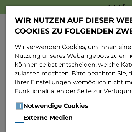
Jetzt fü
WIR NUTZEN AUF DIESER WE
COOKIES ZU FOLGENDEN ZW
Wir verwenden Cookies, um Ihnen eine
Nutzung unseres Webangebots zu ermö
Home
Hochschule
Organisation
Per
können selbst entscheiden, welche Kat
zulassen möchten. Bitte beachten Sie, d
Ihrer Einstellungen womöglich nicht me
Funktionalitäten der Seite zur Verfügun
Anj
Notwendige Cookies
Externe Medien
Mitarb