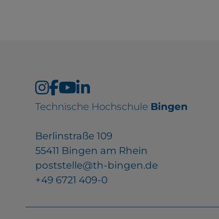
EXTERNE MEDIEN
Seitenspezifische Erfassung von Ben
durch Drittanbieter, bspw. über das 
externer Videos, Standortdaten oder
Technische Hochschule
Bingen
Stellenanzeigen.
Berlinstraße 109
YouTube
55411 Bingen am Rhein
poststelle@th-bingen.de
+49 6721 409-0
ChatBot