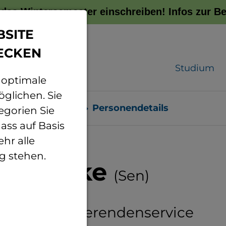
r das Wintersemester einschreiben!
Infos zur 
BSITE
ECKEN
Studium
 optimale
glichen. Sie
sonenverzeichnis
Personendetails
egorien Sie
ass auf Basis
hr alle
g stehen.
a Senske
(Sen)
eiterin Studierendenservice