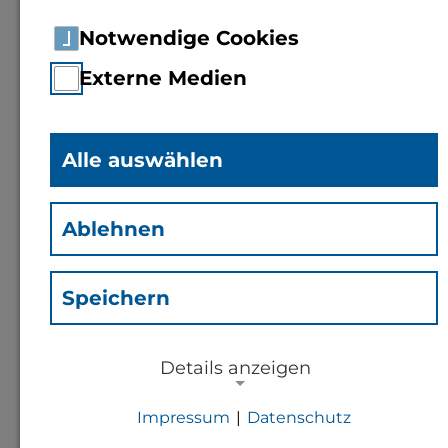
Notwendige Cookies
Externe Medien
Alle auswählen
M.A.
Anne Koch
(Kan)
Ablehnen
Mitarbeiterin
Studierendenservice
Speichern
Details anzeigen
Kontakt
Impressum
|
Datenschutz
a.koch@th-bingen.de
NOTWENDIGE COOKIES