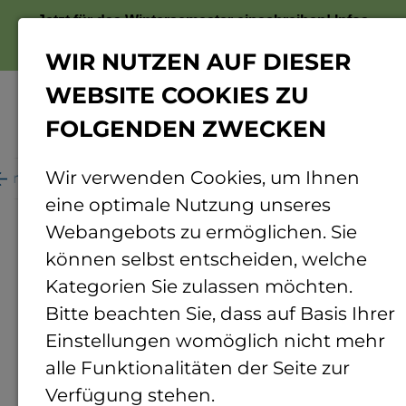
Jetzt für das Wintersemester einschreiben!
Infos
zur Bewerbung
WIR NUTZEN AUF DIESER
WEBSITE COOKIES ZU
FOLGENDEN ZWECKEN
Menü
Wir verwenden Cookies, um Ihnen
ganisation
Personenverzeichnis
Personendetails
eine optimale Nutzung unseres
Webangebots zu ermöglichen. Sie
können selbst entscheiden, welche
Kategorien Sie zulassen möchten.
Bitte beachten Sie, dass auf Basis Ihrer
Einstellungen womöglich nicht mehr
alle Funktionalitäten der Seite zur
Verfügung stehen.