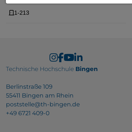
Notwendige Cookies zur Session-
1-213
Verwaltung und für die generelle
Funktionalität der Seite (immer
notwendig).
EXTERNE MEDIEN
Technische Hochschule
Bingen
Seitenspezifische Erfassung von
Berlinstraße 109
Benutzerdaten durch
55411 Bingen am Rhein
Drittanbieter, bspw. über das
poststelle@th-bingen.de
Einbinden externer Videos,
+49 6721 409-0
Standortdaten oder
Stellenanzeigen.