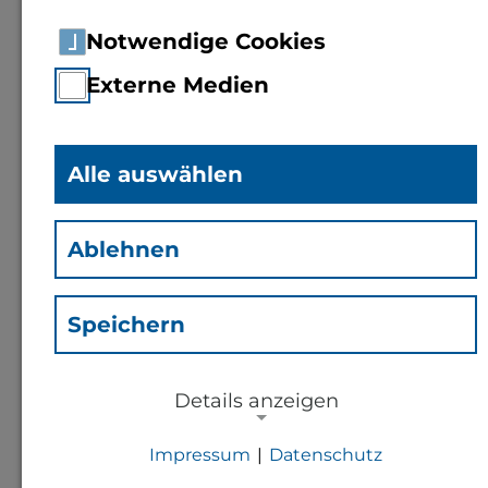
Notwendige Cookies
Externe Medien
Alle auswählen
Beate Scheipers
(Sbe)
Ablehnen
Mitarbeiterin Fachbereich 2
Speichern
Kontakt
Details anzeigen
b.scheipers@th-bingen.de
Impressum
|
Datenschutz
NOTWENDIGE COOKIES
+49 6721 409 421