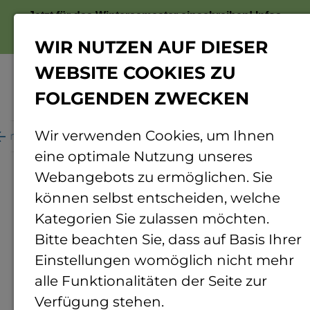
Jetzt für das Wintersemester einschreiben!
Infos
zur Bewerbung
WIR NUTZEN AUF DIESER
WEBSITE COOKIES ZU
FOLGENDEN ZWECKEN
Menü
Wir verwenden Cookies, um Ihnen
ganisation
Personenverzeichnis
Personendetails
eine optimale Nutzung unseres
Webangebots zu ermöglichen. Sie
können selbst entscheiden, welche
Kategorien Sie zulassen möchten.
Bitte beachten Sie, dass auf Basis Ihrer
Einstellungen womöglich nicht mehr
alle Funktionalitäten der Seite zur
Verfügung stehen.