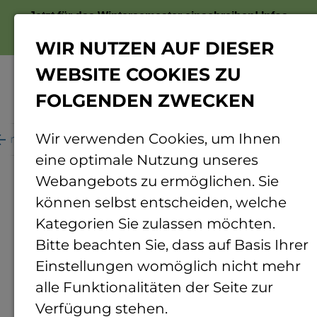
Jetzt für das Wintersemester einschreiben!
Infos
zur Bewerbung
WIR NUTZEN AUF DIESER
WEBSITE COOKIES ZU
FOLGENDEN ZWECKEN
Menü
Wir verwenden Cookies, um Ihnen
ganisation
Personenverzeichnis
Personendetails
eine optimale Nutzung unseres
Webangebots zu ermöglichen. Sie
können selbst entscheiden, welche
Kategorien Sie zulassen möchten.
Bitte beachten Sie, dass auf Basis Ihrer
Einstellungen womöglich nicht mehr
alle Funktionalitäten der Seite zur
Verfügung stehen.