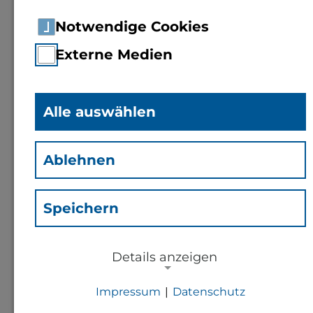
Notwendige Cookies
Externe Medien
Alle auswählen
Prof. Dr.
Cornelia Lorenz-
Ablehnen
Haas
(Lh)
Speichern
Professorin für Physik,
Statistik, Versuchswesen
Details anzeigen
Impressum
|
Datenschutz
Kontakt
NOTWENDIGE COOKIES