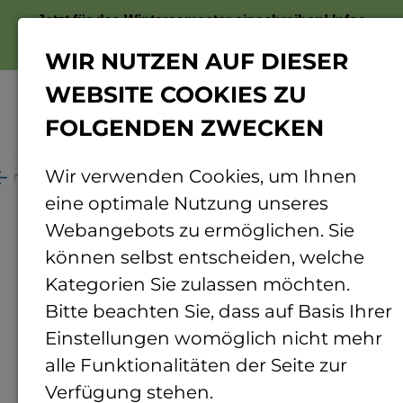
Jetzt für das Wintersemester einschreiben!
Infos
zur Bewerbung
WIR NUTZEN AUF DIESER
WEBSITE COOKIES ZU
FOLGENDEN ZWECKEN
Menü
Wir verwenden Cookies, um Ihnen
ganisation
Personenverzeichnis
Personendetails
eine optimale Nutzung unseres
Webangebots zu ermöglichen. Sie
können selbst entscheiden, welche
Kategorien Sie zulassen möchten.
Bitte beachten Sie, dass auf Basis Ihrer
Einstellungen womöglich nicht mehr
alle Funktionalitäten der Seite zur
Verfügung stehen.