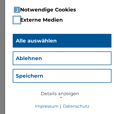
Notwendige Cookies
Externe Medien
Alle auswählen
Ablehnen
Dagmar Seuthe
(Sda)
Speichern
Mitarbeiterin
Details anzeigen
Studierendenservice
Impressum
|
Datenschutz
NOTWENDIGE COOKIES