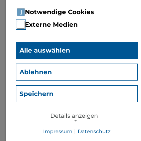
Notwendige Cookies
Prof. Dr.
Daniel Kulesz
(Kda)
Externe Medien
Professor für Software
Engineering
Alle auswählen
Ablehnen
Kontakt
Speichern
d.kulesz@th-bingen.de
+49 6721 409 257
Details anzeigen
1-221
Impressum
|
Datenschutz
NOTWENDIGE COOKIES