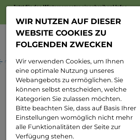
Jetzt für das Wintersemester einschreiben!
Infos
zur Bewerbung
WIR NUTZEN AUF DIESER
WEBSITE COOKIES ZU
FOLGENDEN ZWECKEN
Menü
Wir verwenden Cookies, um Ihnen
ganisation
Personenverzeichnis
Personendetails
eine optimale Nutzung unseres
Webangebots zu ermöglichen. Sie
© Andreas Ebinger
können selbst entscheiden, welche
Kategorien Sie zulassen möchten.
Bitte beachten Sie, dass auf Basis Ihrer
Einstellungen womöglich nicht mehr
alle Funktionalitäten der Seite zur
Verfügung stehen.