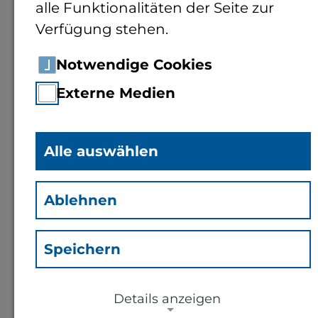
alle Funktionalitäten der Seite zur
Verfügung stehen.
Notwendige Cookies
Externe Medien
Prof. Dr.-Ing.
Dominik
Alle auswählen
Häring
(Hdk)
Ablehnen
Professor für Elektrische
Energietechnik
Speichern
Details anzeigen
Kontakt