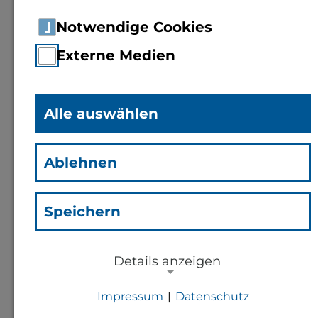
Notwendige Cookies
Externe Medien
Alle auswählen
Dipl.-Math.
Ellen Maria
Ablehnen
Ernst
(Eme)
Speichern
Mitarbeiterin Fachbereich 2
Details anzeigen
Kontakt
Impressum
|
Datenschutz
NOTWENDIGE COOKIES
e.ernst@th-bingen.de