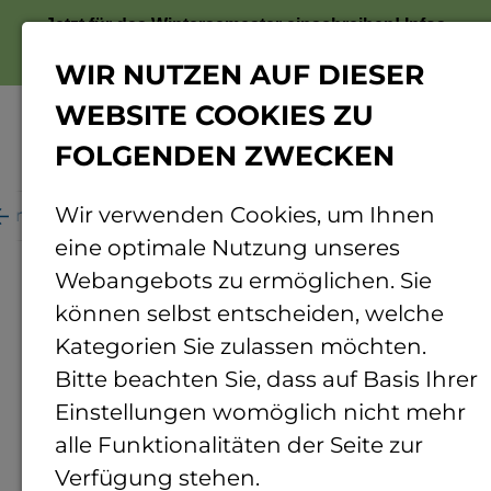
Jetzt für das Wintersemester einschreiben!
Infos
zur Bewerbung
WIR NUTZEN AUF DIESER
WEBSITE COOKIES ZU
FOLGENDEN ZWECKEN
Menü
Wir verwenden Cookies, um Ihnen
ganisation
Personenverzeichnis
Personendetails
eine optimale Nutzung unseres
Webangebots zu ermöglichen. Sie
können selbst entscheiden, welche
Kategorien Sie zulassen möchten.
Bitte beachten Sie, dass auf Basis Ihrer
Einstellungen womöglich nicht mehr
alle Funktionalitäten der Seite zur
Verfügung stehen.