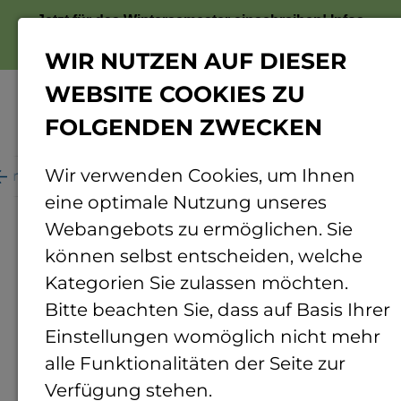
Jetzt für das Wintersemester einschreiben!
Infos
zur Bewerbung
WIR NUTZEN AUF DIESER
WEBSITE COOKIES ZU
FOLGENDEN ZWECKEN
Menü
Wir verwenden Cookies, um Ihnen
ganisation
Personenverzeichnis
Personendetails
eine optimale Nutzung unseres
Webangebots zu ermöglichen. Sie
können selbst entscheiden, welche
Kategorien Sie zulassen möchten.
Bitte beachten Sie, dass auf Basis Ihrer
Einstellungen womöglich nicht mehr
alle Funktionalitäten der Seite zur
Verfügung stehen.