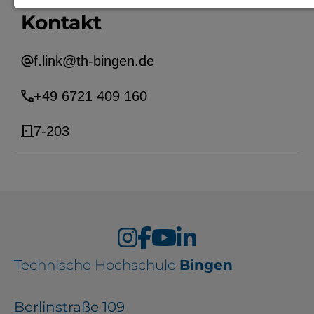
Kontakt
Notwendige Cookies zur Session-
Verwaltung und für die generelle
f.link@th-bingen.de
Funktionalität der Seite (immer
notwendig).
+49 6721 409 160
7-203
EXTERNE MEDIEN
Seitenspezifische Erfassung von
Benutzerdaten durch
Drittanbieter, bspw. über das
Einbinden externer Videos,
Technische Hochschule
Bingen
Standortdaten oder
Stellenanzeigen.
Berlinstraße 109