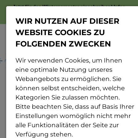
Jetzt für das Wintersemester einschreiben!
Infos
zur Bewerbung
WIR NUTZEN AUF DIESER
WEBSITE COOKIES ZU
FOLGENDEN ZWECKEN
Menü
Wir verwenden Cookies, um Ihnen
ganisation
Personenverzeichnis
Personendetails
eine optimale Nutzung unseres
Webangebots zu ermöglichen. Sie
können selbst entscheiden, welche
Kategorien Sie zulassen möchten.
Bitte beachten Sie, dass auf Basis Ihrer
Einstellungen womöglich nicht mehr
alle Funktionalitäten der Seite zur
Verfügung stehen.