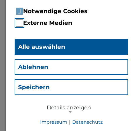
Notwendige Cookies
Externe Medien
Alle auswählen
Dipl.-Ing. (FH)
Gerhard
Stahl
Ablehnen
(Stg)
Mitarbeiter
Speichern
Rechenzentrum
Details anzeigen
Kontakt
Impressum
|
Datenschutz
NOTWENDIGE COOKIES