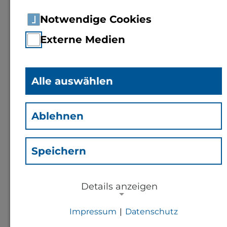
Notwendige Cookies
Externe Medien
Alle auswählen
Immanuel Bloch
(Bhi)
Ablehnen
Mitarbeiter International
Office
Speichern
Kontakt
Details anzeigen
Impressum
|
Datenschutz
i.bloch@th-bingen.de
NOTWENDIGE COOKIES