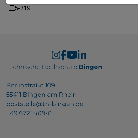
5-319
Notwendige Cookies zur Session-
Verwaltung und für die generelle
Funktionalität der Seite (immer
notwendig).
Technische Hochschule
Bingen
EXTERNE MEDIEN
Seitenspezifische Erfassung von
Berlinstraße 109
Benutzerdaten durch
55411 Bingen am Rhein
Drittanbieter, bspw. über das
poststelle@th-bingen.de
Einbinden externer Videos,
+49 6721 409-0
Standortdaten oder
Stellenanzeigen.