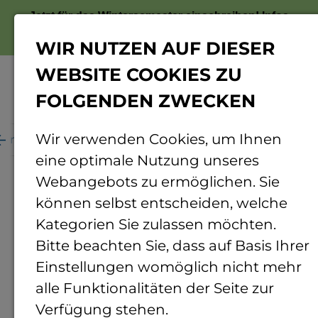
Jetzt für das Wintersemester einschreiben!
Infos
zur Bewerbung
WIR NUTZEN AUF DIESER
WEBSITE COOKIES ZU
FOLGENDEN ZWECKEN
Menü
Wir verwenden Cookies, um Ihnen
ganisation
Personenverzeichnis
Personendetails
eine optimale Nutzung unseres
Webangebots zu ermöglichen. Sie
können selbst entscheiden, welche
Kategorien Sie zulassen möchten.
Bitte beachten Sie, dass auf Basis Ihrer
Einstellungen womöglich nicht mehr
alle Funktionalitäten der Seite zur
Verfügung stehen.