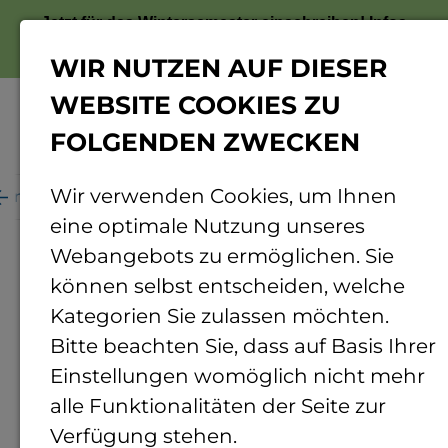
Jetzt für das Wintersemester einschreiben!
Infos
zur Bewerbung
WIR NUTZEN AUF DIESER
WEBSITE COOKIES ZU
FOLGENDEN ZWECKEN
Menü
Wir verwenden Cookies, um Ihnen
ganisation
Personenverzeichnis
Personendetails
eine optimale Nutzung unseres
Webangebots zu ermöglichen. Sie
können selbst entscheiden, welche
Kategorien Sie zulassen möchten.
Bitte beachten Sie, dass auf Basis Ihrer
Einstellungen womöglich nicht mehr
alle Funktionalitäten der Seite zur
Verfügung stehen.