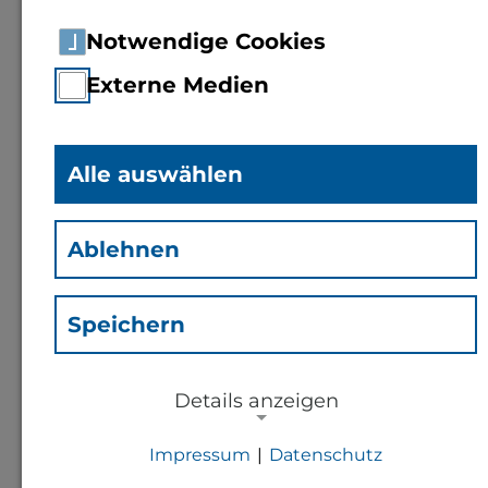
Notwendige Cookies
Externe Medien
Alle auswählen
Prof. Dr.
Ingrid
Ablehnen
Porschewski
(Pi)
Professorin für Prozess-
Speichern
und Biosystemtechnik
Details anzeigen
Kontakt
Impressum
|
Datenschutz
NOTWENDIGE COOKIES