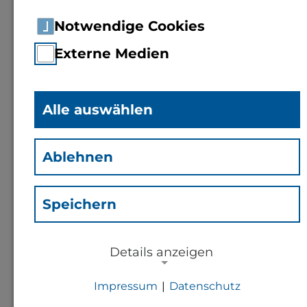
Notwendige Cookies
Externe Medien
Alle auswählen
Dipl.-Wirt.-Ing. (FH)
Isabelle
Ablehnen
Bachelier
(Bis)
Mitarbeiterin Fachbereich 2
Speichern
Details anzeigen
Kontakt
Impressum
|
Datenschutz
Bachelier@th-bingen.de
NOTWENDIGE COOKIES