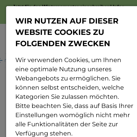
Jetzt für das Wintersemester einschreiben!
Infos
zur Bewerbung
WIR NUTZEN AUF DIESER
WEBSITE COOKIES ZU
FOLGENDEN ZWECKEN
Menü
Wir verwenden Cookies, um Ihnen
ganisation
Personenverzeichnis
Personendetails
eine optimale Nutzung unseres
Webangebots zu ermöglichen. Sie
können selbst entscheiden, welche
Kategorien Sie zulassen möchten.
Bitte beachten Sie, dass auf Basis Ihrer
Einstellungen womöglich nicht mehr
alle Funktionalitäten der Seite zur
Verfügung stehen.