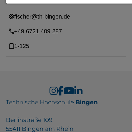
Kontakt
Notwendige Cookies zur Session-
fischer@th-bingen.de
Verwaltung und für die generelle
Funktionalität der Seite (immer
+49 6721 409 287
notwendig).
1-125
EXTERNE MEDIEN
Seitenspezifische Erfassung von
Benutzerdaten durch
Drittanbieter, bspw. über das
Technische Hochschule
Bingen
Einbinden externer Videos,
Standortdaten oder
Berlinstraße 109
Stellenanzeigen.
55411 Bingen am Rhein