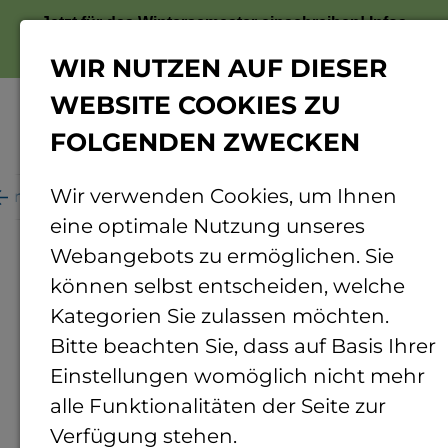
Jetzt für das Wintersemester einschreiben!
Infos
zur Bewerbung
WIR NUTZEN AUF DIESER
WEBSITE COOKIES ZU
FOLGENDEN ZWECKEN
Menü
Wir verwenden Cookies, um Ihnen
ganisation
Personenverzeichnis
Personendetails
eine optimale Nutzung unseres
Webangebots zu ermöglichen. Sie
können selbst entscheiden, welche
Kategorien Sie zulassen möchten.
Bitte beachten Sie, dass auf Basis Ihrer
Einstellungen womöglich nicht mehr
alle Funktionalitäten der Seite zur
Verfügung stehen.