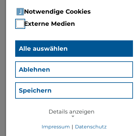
Notwendige Cookies
Externe Medien
Alle auswählen
Prof. Dr. rer. nat.
Jörg
Fischer
Ablehnen
(Fi)
Professor für Physik,
Speichern
Metallwerkstoffe und -
oberflächen
Details anzeigen
Impressum
|
Datenschutz
NOTWENDIGE COOKIES