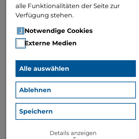
alle Funktionalitäten der Seite zur
Verfügung stehen.
B.Sc.
Jonas Klinger
(Kjt)
Notwendige Cookies
Mitarbeiter Fachbereich 1
Externe Medien
Kontakt
Alle auswählen
j.klinger@th-bingen.de
Ablehnen
2-212
Speichern
Weitere Informationen
Details anzeigen