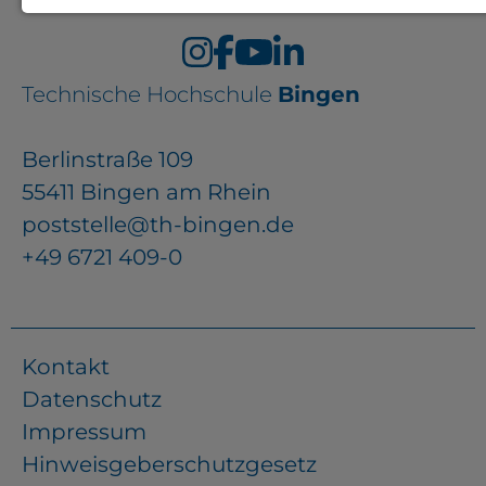
Notwendige Cookies zur Session-
Verwaltung und für die generelle
Technische Hochschule
Bingen
Funktionalität der Seite (immer
notwendig).
Berlinstraße 109
55411 Bingen am Rhein
poststelle@th-bingen.de
EXTERNE MEDIEN
+49 6721 409-0
Seitenspezifische Erfassung von
Benutzerdaten durch
Drittanbieter, bspw. über das
Kontakt
Einbinden externer Videos,
Datenschutz
Standortdaten oder
Impressum
Stellenanzeigen.
Hinweisgeberschutzgesetz