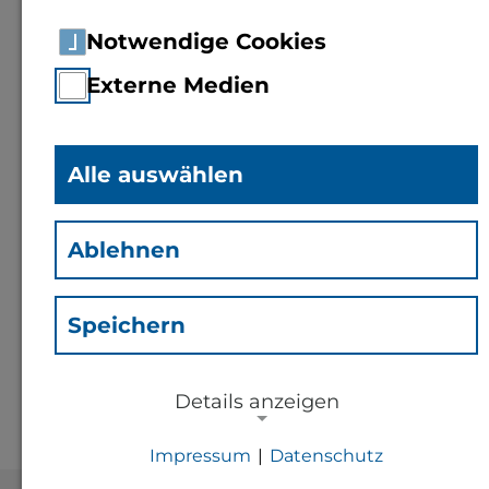
Notwendige Cookies
Externe Medien
Alle auswählen
Jürgen Radu
(rj)
Ablehnen
Kontakt
Speichern
j.radu@th-bingen.de
Details anzeigen
Impressum
|
Datenschutz
NOTWENDIGE COOKIES