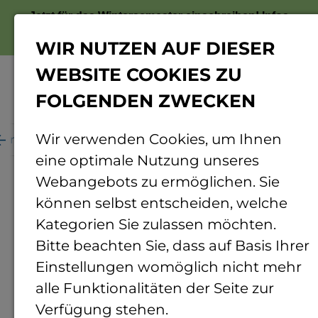
Jetzt für das Wintersemester einschreiben!
Infos
zur Bewerbung
WIR NUTZEN AUF DIESER
WEBSITE COOKIES ZU
FOLGENDEN ZWECKEN
Menü
Wir verwenden Cookies, um Ihnen
ganisation
Personenverzeichnis
Personendetails
eine optimale Nutzung unseres
Webangebots zu ermöglichen. Sie
können selbst entscheiden, welche
Kategorien Sie zulassen möchten.
Bitte beachten Sie, dass auf Basis Ihrer
Einstellungen womöglich nicht mehr
alle Funktionalitäten der Seite zur
Verfügung stehen.