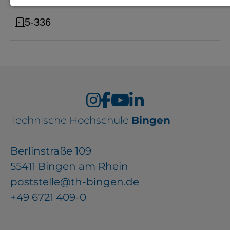
Notwendige Cookies zur Session-
5-336
Verwaltung und für die generelle
Funktionalität der Seite (immer
notwendig).
EXTERNE MEDIEN
Technische Hochschule
Bingen
Seitenspezifische Erfassung von
Berlinstraße 109
Benutzerdaten durch
55411 Bingen am Rhein
Drittanbieter, bspw. über das
poststelle@th-bingen.de
Einbinden externer Videos,
+49 6721 409-0
Standortdaten oder
Stellenanzeigen.