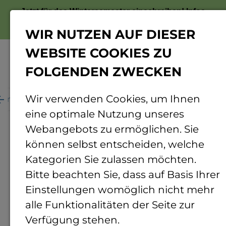
Jetzt für das Wintersemester einschreiben!
Infos
zur Bewerbung
WIR NUTZEN AUF DIESER
WEBSITE COOKIES ZU
FOLGENDEN ZWECKEN
Menü
Wir verwenden Cookies, um Ihnen
ganisation
Personenverzeichnis
Personendetails
eine optimale Nutzung unseres
Webangebots zu ermöglichen. Sie
können selbst entscheiden, welche
Kategorien Sie zulassen möchten.
Bitte beachten Sie, dass auf Basis Ihrer
Einstellungen womöglich nicht mehr
alle Funktionalitäten der Seite zur
Verfügung stehen.