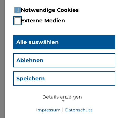
Notwendige Cookies
Externe Medien
Alle auswählen
B.A.
Julia Brenzel
(Bju)
Ablehnen
Leitung Referat Finanzen
Speichern
Kontakt
Details anzeigen
j.brenzel@th-bingen.de
Impressum
|
Datenschutz
NOTWENDIGE COOKIES
+49 6721 409 704