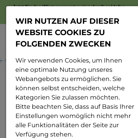
Jetzt für das Wintersemester einschreiben!
Infos
zur Bewerbung
WIR NUTZEN AUF DIESER
WEBSITE COOKIES ZU
FOLGENDEN ZWECKEN
Menü
Wir verwenden Cookies, um Ihnen
ganisation
Personenverzeichnis
Personendetails
eine optimale Nutzung unseres
Webangebots zu ermöglichen. Sie
können selbst entscheiden, welche
Kategorien Sie zulassen möchten.
Bitte beachten Sie, dass auf Basis Ihrer
Einstellungen womöglich nicht mehr
alle Funktionalitäten der Seite zur
Verfügung stehen.