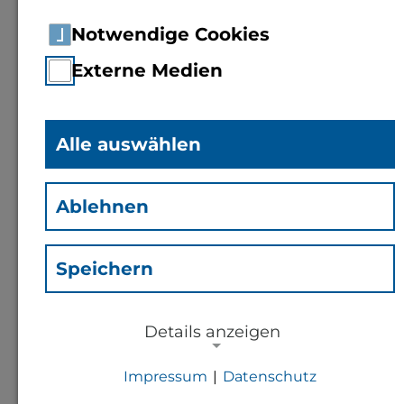
Notwendige Cookies
Externe Medien
Alle auswählen
B.A.
Julia Haase
(Hju)
Ablehnen
Mitarbeiterin Personal
Speichern
Kontakt
Details anzeigen
j.haase@th-bingen.de
Impressum
|
Datenschutz
NOTWENDIGE COOKIES
+49 6721 409 423