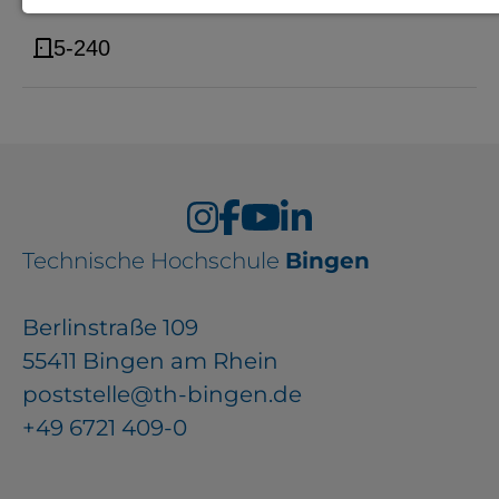
Notwendige Cookies zur Session-
5-240
Verwaltung und für die generelle
Funktionalität der Seite (immer
notwendig).
EXTERNE MEDIEN
Technische Hochschule
Bingen
Seitenspezifische Erfassung von
Berlinstraße 109
Benutzerdaten durch
55411 Bingen am Rhein
Drittanbieter, bspw. über das
poststelle@th-bingen.de
Einbinden externer Videos,
+49 6721 409-0
Standortdaten oder
Stellenanzeigen.