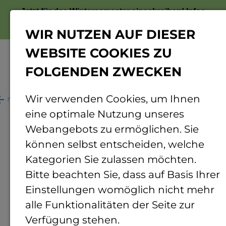
Jetzt für das Wintersemester einschreiben!
Infos
zur Bewerbung
WIR NUTZEN AUF DIESER
WEBSITE COOKIES ZU
FOLGENDEN ZWECKEN
Menü
Wir verwenden Cookies, um Ihnen
ganisation
Personenverzeichnis
Personendetails
eine optimale Nutzung unseres
Webangebots zu ermöglichen. Sie
können selbst entscheiden, welche
Kategorien Sie zulassen möchten.
Bitte beachten Sie, dass auf Basis Ihrer
Einstellungen womöglich nicht mehr
alle Funktionalitäten der Seite zur
Verfügung stehen.