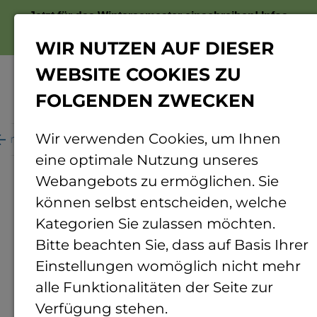
Jetzt für das Wintersemester einschreiben!
Infos
zur Bewerbung
WIR NUTZEN AUF DIESER
WEBSITE COOKIES ZU
FOLGENDEN ZWECKEN
Menü
Wir verwenden Cookies, um Ihnen
ganisation
Personenverzeichnis
Personendetails
eine optimale Nutzung unseres
Webangebots zu ermöglichen. Sie
können selbst entscheiden, welche
Kategorien Sie zulassen möchten.
Bitte beachten Sie, dass auf Basis Ihrer
Einstellungen womöglich nicht mehr
alle Funktionalitäten der Seite zur
Verfügung stehen.