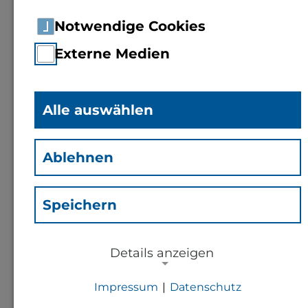
Notwendige Cookies
Externe Medien
Alle auswählen
Prof. Dr.
Klaus Erdle
(Erd)
Ablehnen
Professor für Bodenkunde,
Pflanzenernährung und
Speichern
Ressourcenschutz
Details anzeigen
Kontakt
Impressum
|
Datenschutz
NOTWENDIGE COOKIES