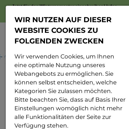
Jetzt für das Wintersemester einschreiben!
Infos
zur Bewerbung
WIR NUTZEN AUF DIESER
WEBSITE COOKIES ZU
FOLGENDEN ZWECKEN
Menü
Wir verwenden Cookies, um Ihnen
ganisation
Personenverzeichnis
Personendetails
eine optimale Nutzung unseres
Webangebots zu ermöglichen. Sie
können selbst entscheiden, welche
Kategorien Sie zulassen möchten.
Bitte beachten Sie, dass auf Basis Ihrer
Einstellungen womöglich nicht mehr
alle Funktionalitäten der Seite zur
Verfügung stehen.