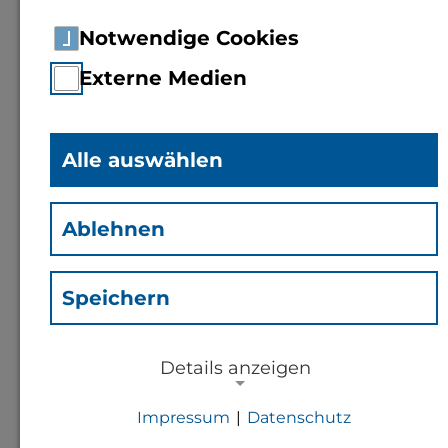
Notwendige Cookies
Externe Medien
Prof. Dr.-Ing.
Klaus Kiene
Alle auswählen
(Kie)
Professor für
Ablehnen
Fertigungstechnik und
Speichern
Produktentwicklung
Details anzeigen
Kontakt
Impressum
|
Datenschutz
NOTWENDIGE COOKIES
kiene@th-bingen.de