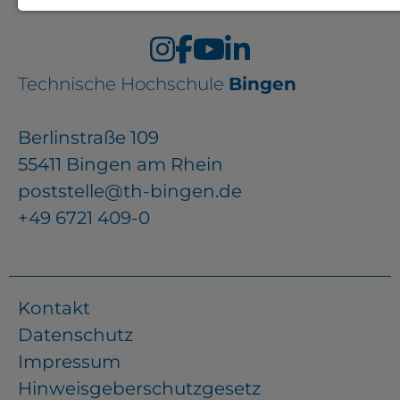
Notwendige Cookies zur Session-
Verwaltung und für die generelle
Funktionalität der Seite (immer
Technische Hochschule
Bingen
notwendig).
Berlinstraße 109
55411 Bingen am Rhein
poststelle@th-bingen.de
EXTERNE MEDIEN
+49 6721 409-0
Seitenspezifische Erfassung von
Benutzerdaten durch
Drittanbieter, bspw. über das
Kontakt
Einbinden externer Videos,
Datenschutz
Standortdaten oder
Impressum
Stellenanzeigen.
Hinweisgeberschutzgesetz