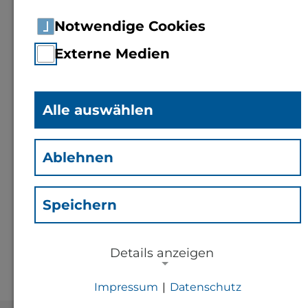
Notwendige Cookies
Externe Medien
Alle auswählen
Liat Brauner
(bli)
Ablehnen
Kontakt
Speichern
l.brauner@th-bingen.de
Details anzeigen
Impressum
|
Datenschutz
NOTWENDIGE COOKIES