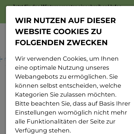
Jetzt für das Wintersemester einschreiben!
Infos
zur Bewerbung
WIR NUTZEN AUF DIESER
WEBSITE COOKIES ZU
FOLGENDEN ZWECKEN
Menü
Wir verwenden Cookies, um Ihnen
ganisation
Personenverzeichnis
Personendetails
eine optimale Nutzung unseres
Webangebots zu ermöglichen. Sie
können selbst entscheiden, welche
Kategorien Sie zulassen möchten.
Bitte beachten Sie, dass auf Basis Ihrer
Einstellungen womöglich nicht mehr
alle Funktionalitäten der Seite zur
Verfügung stehen.