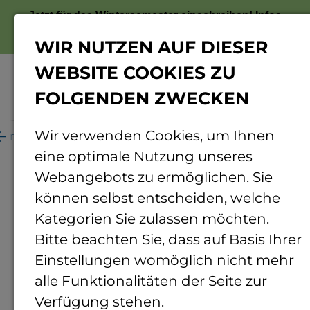
Jetzt für das Wintersemester einschreiben!
Infos
zur Bewerbung
WIR NUTZEN AUF DIESER
WEBSITE COOKIES ZU
FOLGENDEN ZWECKEN
Menü
Wir verwenden Cookies, um Ihnen
ganisation
Personenverzeichnis
Personendetails
eine optimale Nutzung unseres
Webangebots zu ermöglichen. Sie
können selbst entscheiden, welche
Kategorien Sie zulassen möchten.
Bitte beachten Sie, dass auf Basis Ihrer
Einstellungen womöglich nicht mehr
alle Funktionalitäten der Seite zur
Verfügung stehen.