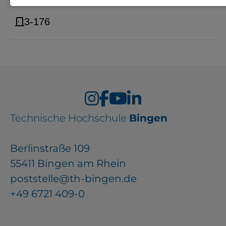
Notwendige Cookies zur Session-
3-176
Verwaltung und für die generelle
Funktionalität der Seite (immer
notwendig).
EXTERNE MEDIEN
Technische Hochschule
Bingen
Seitenspezifische Erfassung von
Berlinstraße 109
Benutzerdaten durch
55411 Bingen am Rhein
Drittanbieter, bspw. über das
poststelle@th-bingen.de
Einbinden externer Videos,
+49 6721 409-0
Standortdaten oder
Stellenanzeigen.