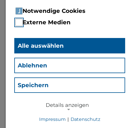
Notwendige Cookies
Externe Medien
Alle auswählen
Dr.
Maria Rosenhauer
(Rom)
Ablehnen
Mitarbeiterin Fachbereich 1
Speichern
Kontakt
Details anzeigen
m.rosenhauer@th-bingen.de
Impressum
|
Datenschutz
NOTWENDIGE COOKIES
+49 6721 409 173