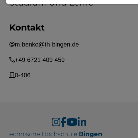
Studium und Lehre
Notwendige Cookies zur Session-
Verwaltung und für die generelle
Kontakt
Funktionalität der Seite (immer
notwendig).
m.benko@th-bingen.de
+49 6721 409 459
EXTERNE MEDIEN
0-406
Seitenspezifische Erfassung von
Benutzerdaten durch
Drittanbieter, bspw. über das
Einbinden externer Videos,
Standortdaten oder
Stellenanzeigen.
Technische Hochschule
Bingen