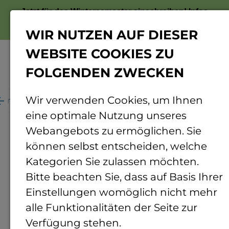
Jetzt für das Wintersemester einschreiben!
Infos
zur Bewerbung
WIR NUTZEN AUF DIESER
WEBSITE COOKIES ZU
FOLGENDEN ZWECKEN
Menü
Wir verwenden Cookies, um Ihnen
ganisation
Personenverzeichnis
Personendetails
eine optimale Nutzung unseres
Webangebots zu ermöglichen. Sie
können selbst entscheiden, welche
Kategorien Sie zulassen möchten.
Bitte beachten Sie, dass auf Basis Ihrer
Einstellungen womöglich nicht mehr
alle Funktionalitäten der Seite zur
Verfügung stehen.