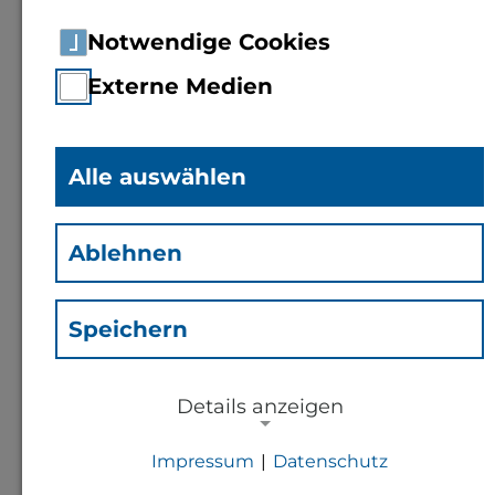
Notwendige Cookies
Externe Medien
Alle auswählen
Ablehnen
Speichern
B.A.
Marta Benko
(Bm)
Details anzeigen
Mitarbeiterin
Kompetenzzentrum
Impressum
|
Datenschutz
NOTWENDIGE COOKIES