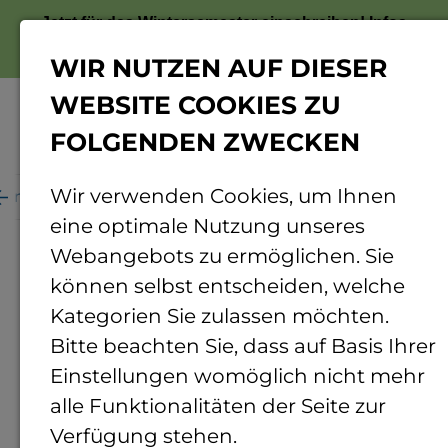
Jetzt für das Wintersemester einschreiben!
Infos
zur Bewerbung
WIR NUTZEN AUF DIESER
WEBSITE COOKIES ZU
FOLGENDEN ZWECKEN
Menü
Wir verwenden Cookies, um Ihnen
ganisation
Personenverzeichnis
Personendetails
eine optimale Nutzung unseres
Webangebots zu ermöglichen. Sie
können selbst entscheiden, welche
Kategorien Sie zulassen möchten.
Bitte beachten Sie, dass auf Basis Ihrer
Einstellungen womöglich nicht mehr
alle Funktionalitäten der Seite zur
Verfügung stehen.