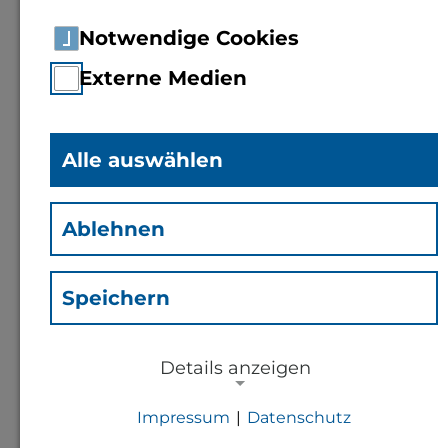
Notwendige Cookies
Externe Medien
Alle auswählen
Prof. Dr.-Ing.
Maximilian
Mengel
Ablehnen
(Mg)
Professor für
Speichern
Programmiermethodik,
Grundlagen der Informatik
Details anzeigen
und Multimedia
Impressum
|
Datenschutz
NOTWENDIGE COOKIES