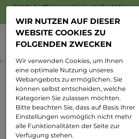
Jetzt für das Wintersemester einschreiben!
Infos
zur Bewerbung
WIR NUTZEN AUF DIESER
WEBSITE COOKIES ZU
FOLGENDEN ZWECKEN
Menü
Wir verwenden Cookies, um Ihnen
ganisation
Personenverzeichnis
Personendetails
eine optimale Nutzung unseres
Webangebots zu ermöglichen. Sie
können selbst entscheiden, welche
Kategorien Sie zulassen möchten.
Bitte beachten Sie, dass auf Basis Ihrer
Einstellungen womöglich nicht mehr
alle Funktionalitäten der Seite zur
Verfügung stehen.