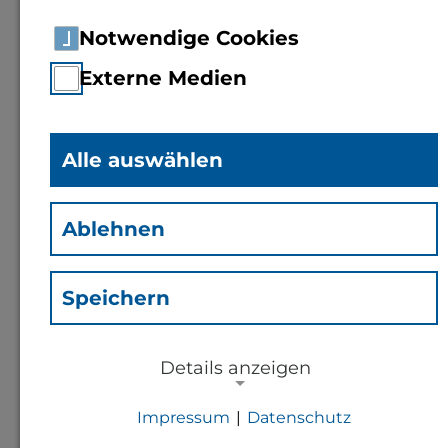
Notwendige Cookies
Externe Medien
Alle auswählen
Dipl.-Inf. (FH)
Michael
Mielke
Ablehnen
(Mi)
Leiter Kompetenzzentrum
Speichern
Digitalisierung
Details anzeigen
Kontakt
Impressum
|
Datenschutz
NOTWENDIGE COOKIES