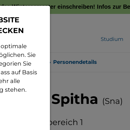
r das Wintersemester einschreiben!
Infos zur 
BSITE
ECKEN
Studium
 optimale
glichen. Sie
sonenverzeichnis
Personendetails
egorien Sie
ass auf Basis
hr alle
g stehen.
Natalia Spitha
(Sna)
eiterin Fachbereich 1