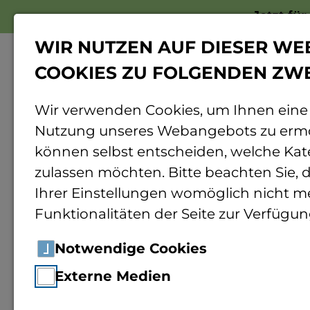
Jetzt fü
WIR NUTZEN AUF DIESER WE
COOKIES ZU FOLGENDEN ZW
Wir verwenden Cookies, um Ihnen eine
Nutzung unseres Webangebots zu ermö
Home
Hochschule
Organisation
Per
können selbst entscheiden, welche Kat
zulassen möchten. Bitte beachten Sie, d
Ihrer Einstellungen womöglich nicht me
Funktionalitäten der Seite zur Verfügun
Dr.
Notwendige Cookies
Externe Medien
Mitarb