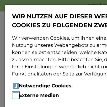
Jetzt fü
WIR NUTZEN AUF DIESER WE
COOKIES ZU FOLGENDEN ZW
Wir verwenden Cookies, um Ihnen eine
Nutzung unseres Webangebots zu ermö
Home
Hochschule
Organisation
Per
können selbst entscheiden, welche Kat
zulassen möchten. Bitte beachten Sie, d
Ihrer Einstellungen womöglich nicht me
Funktionalitäten der Seite zur Verfügun
Pat
Notwendige Cookies
Externe Medien
Mitarb