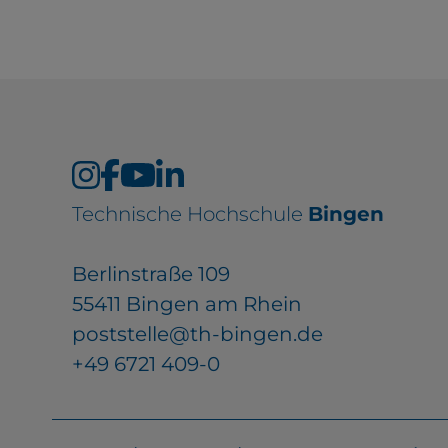
EXTERNE MEDIEN
Seitenspezifische Erfassung von Ben
durch Drittanbieter, bspw. über das 
externer Videos, Standortdaten oder
Technische Hochschule
Bingen
Stellenanzeigen.
Berlinstraße 109
YouTube
55411 Bingen am Rhein
poststelle@th-bingen.de
+49 6721 409-0
ChatBot