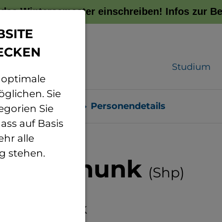
r das Wintersemester einschreiben!
Infos zur 
BSITE
ECKEN
Studium
 optimale
glichen. Sie
sonenverzeichnis
Personendetails
egorien Sie
ass auf Basis
hr alle
g stehen.
rick Schunk
(Shp)
eiter Technik