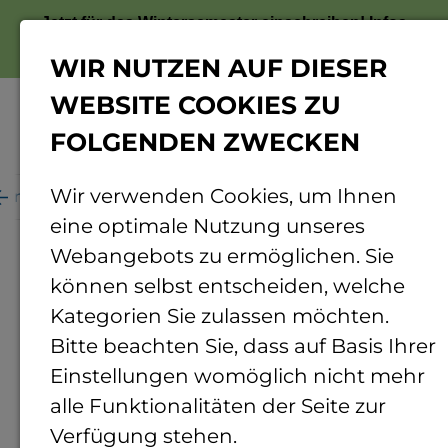
Jetzt für das Wintersemester einschreiben!
Infos
zur Bewerbung
WIR NUTZEN AUF DIESER
WEBSITE COOKIES ZU
FOLGENDEN ZWECKEN
Menü
Wir verwenden Cookies, um Ihnen
ganisation
Personenverzeichnis
Personendetails
eine optimale Nutzung unseres
Webangebots zu ermöglichen. Sie
können selbst entscheiden, welche
Kategorien Sie zulassen möchten.
Bitte beachten Sie, dass auf Basis Ihrer
Einstellungen womöglich nicht mehr
alle Funktionalitäten der Seite zur
Verfügung stehen.