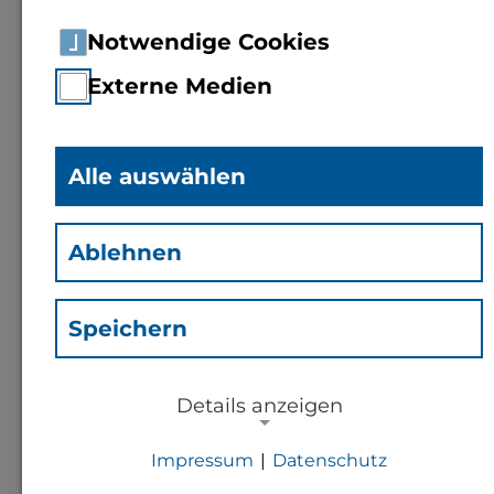
Notwendige Cookies
Externe Medien
Alle auswählen
Selina Degache
(Des)
Ablehnen
Mitarbeiterin
Rechenzentrum
Speichern
Details anzeigen
Kontakt
Impressum
|
Datenschutz
s.degache@th-bingen.de
NOTWENDIGE COOKIES