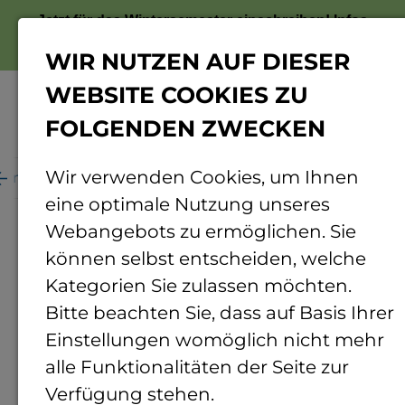
Jetzt für das Wintersemester einschreiben!
Infos
zur Bewerbung
WIR NUTZEN AUF DIESER
WEBSITE COOKIES ZU
FOLGENDEN ZWECKEN
Menü
Wir verwenden Cookies, um Ihnen
ganisation
Personenverzeichnis
Personendetails
eine optimale Nutzung unseres
Webangebots zu ermöglichen. Sie
können selbst entscheiden, welche
Kategorien Sie zulassen möchten.
Bitte beachten Sie, dass auf Basis Ihrer
Einstellungen womöglich nicht mehr
alle Funktionalitäten der Seite zur
Verfügung stehen.