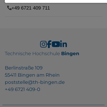
Notwendige Cookies zur Session-
+49 6721 409 711
Verwaltung und für die generelle
Funktionalität der Seite (immer
notwendig).
Technische Hochschule
Bingen
EXTERNE MEDIEN
Seitenspezifische Erfassung von
Berlinstraße 109
Benutzerdaten durch
55411 Bingen am Rhein
Drittanbieter, bspw. über das
poststelle@th-bingen.de
Einbinden externer Videos,
+49 6721 409-0
Standortdaten oder
Stellenanzeigen.