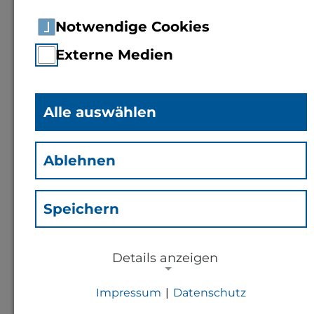
Notwendige Cookies
Externe Medien
Alle auswählen
Shyhrete Istrefi
(Ish)
Ablehnen
Auszubildende
Studierendenservice
Speichern
Details anzeigen
Kontakt
Impressum
|
Datenschutz
s.istrefi@th-bingen.de
NOTWENDIGE COOKIES