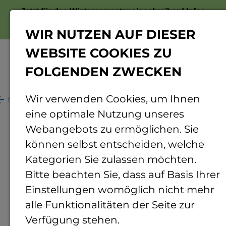
Jetzt für das Wintersemester einschreiben!
Infos
zur Bewerbung
WIR NUTZEN AUF DIESER
WEBSITE COOKIES ZU
FOLGENDEN ZWECKEN
Menü
Wir verwenden Cookies, um Ihnen
ganisation
Personenverzeichnis
Personendetails
eine optimale Nutzung unseres
Webangebots zu ermöglichen. Sie
können selbst entscheiden, welche
Kategorien Sie zulassen möchten.
Bitte beachten Sie, dass auf Basis Ihrer
Einstellungen womöglich nicht mehr
alle Funktionalitäten der Seite zur
Verfügung stehen.