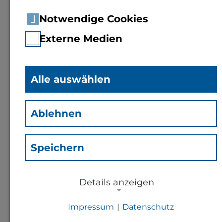
Notwendige Cookies
Externe Medien
Alle auswählen
M.Eng.
Sieglinde Krum
(Ks)
Ablehnen
Mitarbeiterin Fachbereich 1
Speichern
Kontakt
Details anzeigen
s.krum@th-bingen.de
Impressum
|
Datenschutz
NOTWENDIGE COOKIES
+49 6721 409 264