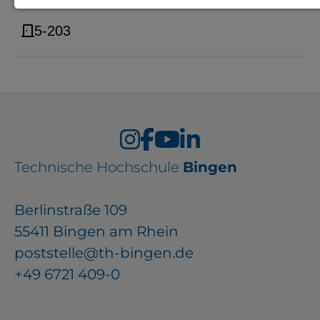
Notwendige Cookies zur Session-
5-203
Verwaltung und für die generelle
Funktionalität der Seite (immer
notwendig).
EXTERNE MEDIEN
Technische Hochschule
Bingen
Seitenspezifische Erfassung von
Berlinstraße 109
Benutzerdaten durch
55411 Bingen am Rhein
Drittanbieter, bspw. über das
poststelle@th-bingen.de
Einbinden externer Videos,
+49 6721 409-0
Standortdaten oder
Stellenanzeigen.