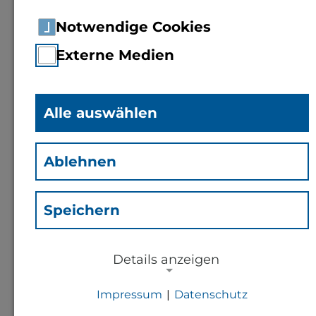
Notwendige Cookies
Externe Medien
Alle auswählen
Sigrid Braun
(Brs)
Ablehnen
Mitarbeiterin
Studierendenservice
Speichern
Details anzeigen
Kontakt
Impressum
|
Datenschutz
s.braun@th-bingen.de
NOTWENDIGE COOKIES