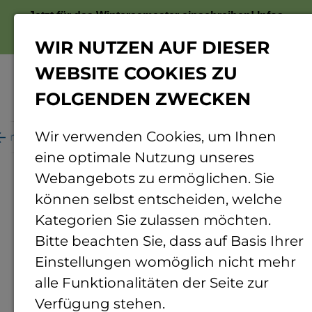
Jetzt für das Wintersemester einschreiben!
Infos
zur Bewerbung
WIR NUTZEN AUF DIESER
WEBSITE COOKIES ZU
FOLGENDEN ZWECKEN
Menü
Wir verwenden Cookies, um Ihnen
ganisation
Personenverzeichnis
Personendetails
eine optimale Nutzung unseres
Webangebots zu ermöglichen. Sie
können selbst entscheiden, welche
Kategorien Sie zulassen möchten.
Bitte beachten Sie, dass auf Basis Ihrer
Einstellungen womöglich nicht mehr
alle Funktionalitäten der Seite zur
Verfügung stehen.