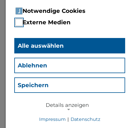
Notwendige Cookies
Externe Medien
Alle auswählen
Dipl.-Phys.
Silke Heise
(Hsi)
Ablehnen
Mitarbeiterin
Kompetenzzentrum
Speichern
Studium und Lehre
Details anzeigen
Kontakt
Impressum
|
Datenschutz
NOTWENDIGE COOKIES