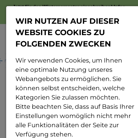
Jetzt für das Wintersemester einschreiben!
Infos
zur Bewerbung
WIR NUTZEN AUF DIESER
WEBSITE COOKIES ZU
FOLGENDEN ZWECKEN
Menü
Wir verwenden Cookies, um Ihnen
ganisation
Personenverzeichnis
Personendetails
eine optimale Nutzung unseres
Webangebots zu ermöglichen. Sie
können selbst entscheiden, welche
Kategorien Sie zulassen möchten.
Bitte beachten Sie, dass auf Basis Ihrer
Einstellungen womöglich nicht mehr
alle Funktionalitäten der Seite zur
Verfügung stehen.